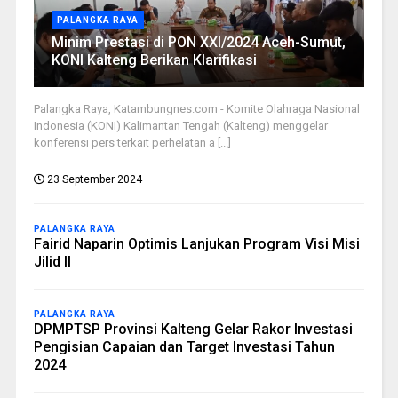
PALANGKA RAYA
Minim Prestasi di PON XXI/2024 Aceh-Sumut,
KONI Kalteng Berikan Klarifikasi
Palangka Raya, Katambungnes.com - Komite Olahraga Nasional
Indonesia (KONI) Kalimantan Tengah (Kalteng) menggelar
konferensi pers terkait perhelatan a [...]
23 September 2024
PALANGKA RAYA
Fairid Naparin Optimis Lanjukan Program Visi Misi
Jilid II
PALANGKA RAYA
DPMPTSP Provinsi Kalteng Gelar Rakor Investasi
Pengisian Capaian dan Target Investasi Tahun
2024