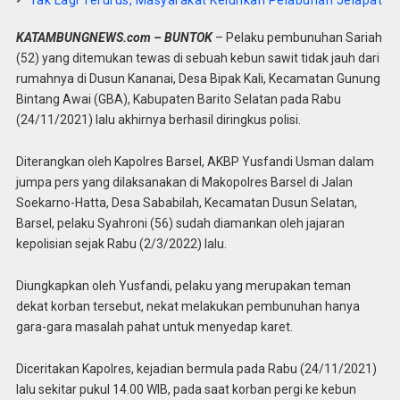
Tak Lagi Terurus, Masyarakat Keluhkan Pelabuhan Jelapat
KATAMBUNGNEWS.com – BUNTOK
– Pelaku pembunuhan Sariah
(52) yang ditemukan tewas di sebuah kebun sawit tidak jauh dari
rumahnya di Dusun Kananai, Desa Bipak Kali, Kecamatan Gunung
Bintang Awai (GBA), Kabupaten Barito Selatan pada Rabu
(24/11/2021) lalu akhirnya berhasil diringkus polisi.
Diterangkan oleh Kapolres Barsel, AKBP Yusfandi Usman dalam
jumpa pers yang dilaksanakan di Makopolres Barsel di Jalan
Soekarno-Hatta, Desa Sababilah, Kecamatan Dusun Selatan,
Barsel, pelaku Syahroni (56) sudah diamankan oleh jajaran
kepolisian sejak Rabu (2/3/2022) lalu.
Diungkapkan oleh Yusfandi, pelaku yang merupakan teman
dekat korban tersebut, nekat melakukan pembunuhan hanya
gara-gara masalah pahat untuk menyedap karet.
Diceritakan Kapolres, kejadian bermula pada Rabu (24/11/2021)
lalu sekitar pukul 14.00 WIB, pada saat korban pergi ke kebun