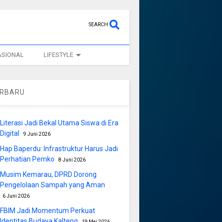
SEARCH
ASIONAL
LIFESTYLE
ERBARU
Literasi Jadi Bekal Utama Siswa di Era
Digital
9 Juni 2026
Hap Baperdu: Infrastruktur Harus Jadi
Perhatian Pemko
8 Juni 2026
Musim Kemarau, DPRD Dorong
Pengelolaan Sampah yang Aman
6 Juni 2026
FBIM Jadi Momentum Perkuat
Identitas Budaya Kalteng
19 Mei 2026