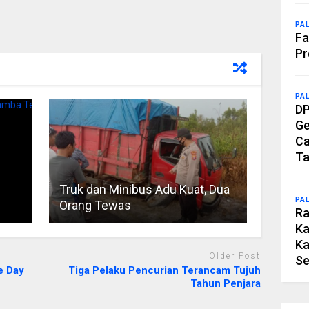
PA
Fa
Pr
PA
DP
Ge
Ca
Ta
Truk dan Minibus Adu Kuat, Dua
PA
Orang Tewas
Ra
Ka
Ka
Older Post
Se
e Day
Tiga Pelaku Pencurian Terancam Tujuh
Tahun Penjara