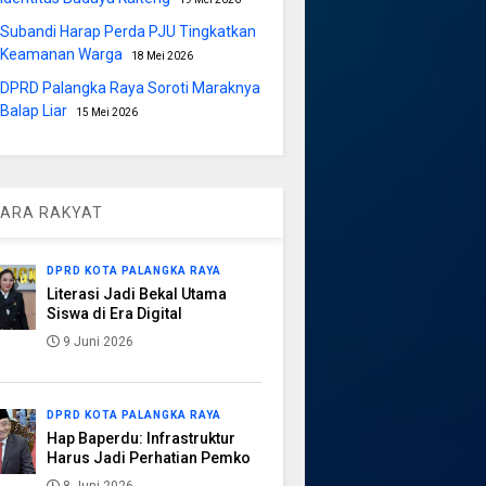
Subandi Harap Perda PJU Tingkatkan
Keamanan Warga
18 Mei 2026
DPRD Palangka Raya Soroti Maraknya
Balap Liar
15 Mei 2026
ARA RAKYAT
DPRD KOTA PALANGKA RAYA
Literasi Jadi Bekal Utama
Siswa di Era Digital
9 Juni 2026
DPRD KOTA PALANGKA RAYA
Hap Baperdu: Infrastruktur
Harus Jadi Perhatian Pemko