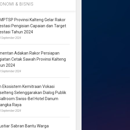
ONOMI & BISNIS
MPTSP Provinsi Kalteng Gelar Rakor
vestasi Pengisian Capaian dan Target
vestasi Tahun 2024
3 September 2024
mentan Adakan Rakor Persiapan
giatan Cetak Sawah Provinsi Kalteng
hun 2024
8 September 2024
m Ekosistem Kemitraan Vokasi
lselteng Selenggarakan Dialog Publik
 Ballroom Swiss-Bel Hotel Danum
langka Raya
8 September 2024
ustiar Sabran Bantu Warga