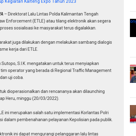
p Kegiatan Kalteng Expo Tahun 2023
YA
– Direktorat Lalu Lintas Polda Kalimantan Tengah
Law Enforcement (ETLE) atau tilang elektronik akan segera
proses sosialisasi ke masyarakat terus digalakkan.
syarakat juga dilakukan dengan melakukan sambang dialogis
me kerja dari ETLE.
u Sutopo, S.I.K. mengatakan untuk terus menyiapkan
tim operator yang berada di Regional Traffic Management
an uji coba.
tuk dioperasionalkan dan rencananya akan dilaunching
ap Heru, minggu (20/03/2022).
E ini merupakan salah satu implementasi Korlantas Polri
isi dalam pembenahanan pelayanan Kepolisian pada publik.
tronik ini dapat mengurangi pelanggaran lalu lintas