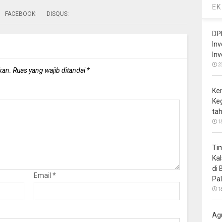
EK
FACEBOOK:
DISQUS:
DP
In
In
2
kan.
Ruas yang wajib ditandai
*
Ke
Ke
ta
1
Ti
Ka
di
Email
*
Pa
1
Ag