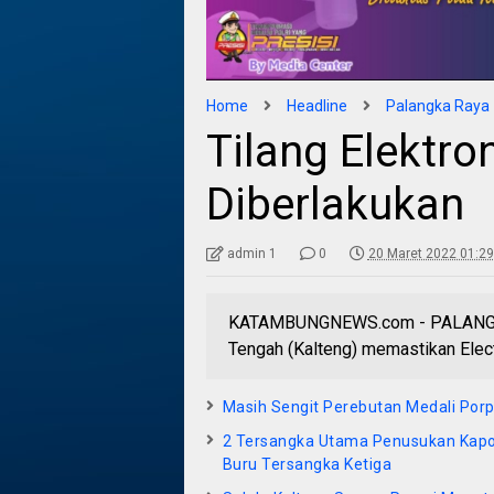
Home
Headline
Palangka Raya
Tilang Elektro
Diberlakukan
admin 1
0
20 Maret 2022 01:29
KATAMBUNGNEWS.com - PALANGKA R
Tengah (Kalteng) memastikan Elect
Masih Sengit Perebutan Medali Porpr
2 Tersangka Utama Penusukan Kapol
Buru Tersangka Ketiga