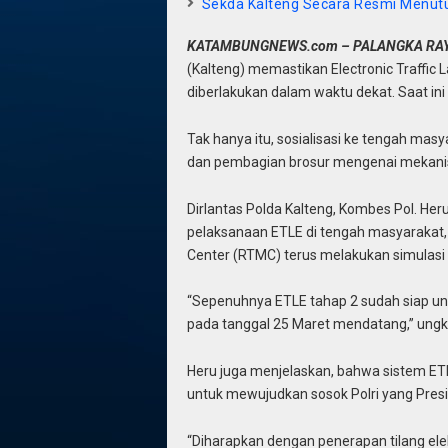
Sekda Kalteng Secara Resmi Menutu
KATAMBUNGNEWS.com – PALANGKA RA
(Kalteng) memastikan Electronic Traffic 
diberlakukan dalam waktu dekat. Saat ini 
Tak hanya itu, sosialisasi ke tengah ma
dan pembagian brosur mengenai mekanis
Dirlantas Polda Kalteng, Kombes Pol. Her
pelaksanaan ETLE di tengah masyarakat, 
Center (RTMC) terus melakukan simulasi d
“Sepenuhnya ETLE tahap 2 sudah siap un
pada tanggal 25 Maret mendatang,” ungk
Heru juga menjelaskan, bahwa sistem ETL
untuk mewujudkan sosok Polri yang Pres
“Diharapkan dengan penerapan tilang elek