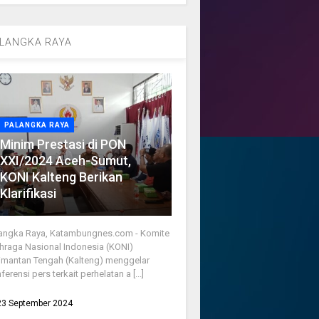
LANGKA RAYA
PALANGKA RAYA
Minim Prestasi di PON
XXI/2024 Aceh-Sumut,
KONI Kalteng Berikan
Klarifikasi
angka Raya, Katambungnes.com - Komite
hraga Nasional Indonesia (KONI)
imantan Tengah (Kalteng) menggelar
ferensi pers terkait perhelatan a [...]
23 September 2024