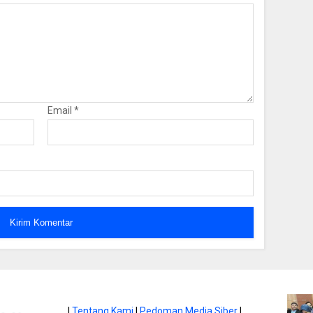
Email
*
atan di Gunung
|
Tentang Kami
|
Pedoman Media Siber
|