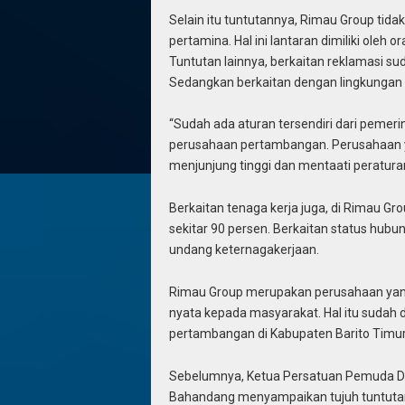
Selain itu tuntutannya, Rimau Group tida
pertamina. Hal ini lantaran dimiliki oleh o
Tuntutan lainnya, berkaitan reklamasi sud
Sedangkan berkaitan dengan lingkungan 
“Sudah ada aturan tersendiri dari pemer
perusahaan pertambangan. Perusahaan 
menjunjung tinggi dan mentaati peratura
Berkaitan tenaga kerja juga, di Rimau G
sekitar 90 persen. Berkaitan status hubu
undang keternagakerjaan.
Rimau Group merupakan perusahaan yan
nyata kepada masyarakat. Hal itu sudah
pertambangan di Kabupaten Barito Timur
Sebelumnya, Ketua Persatuan Pemuda Da
Bahandang menyampaikan tujuh tuntutan