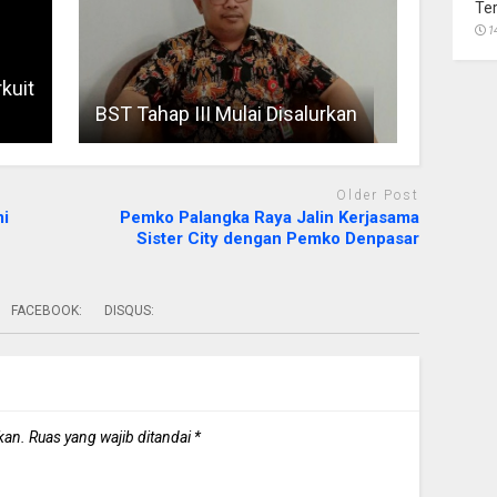
Te
1
kuit
BST Tahap III Mulai Disalurkan
Older Post
mi
Pemko Palangka Raya Jalin Kerjasama
Sister City dengan Pemko Denpasar
FACEBOOK:
DISQUS:
kan.
Ruas yang wajib ditandai
*