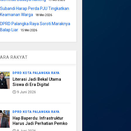
Subandi Harap Perda PJU Tingkatkan
Keamanan Warga
18 Mei 2026
DPRD Palangka Raya Soroti Maraknya
Balap Liar
15 Mei 2026
ARA RAKYAT
DPRD KOTA PALANGKA RAYA
Literasi Jadi Bekal Utama
Siswa di Era Digital
9 Juni 2026
DPRD KOTA PALANGKA RAYA
Hap Baperdu: Infrastruktur
Harus Jadi Perhatian Pemko