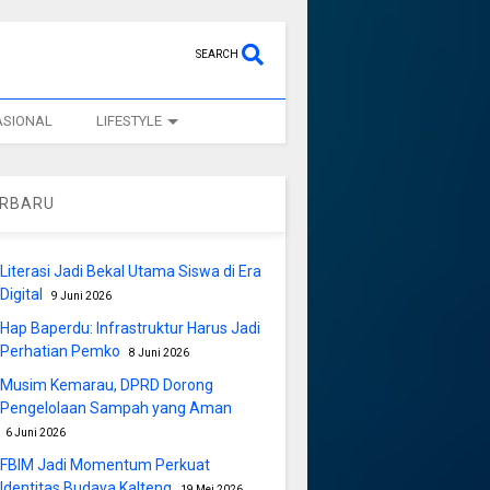
SEARCH
ASIONAL
LIFESTYLE
ERBARU
Literasi Jadi Bekal Utama Siswa di Era
Digital
9 Juni 2026
Hap Baperdu: Infrastruktur Harus Jadi
Perhatian Pemko
8 Juni 2026
Musim Kemarau, DPRD Dorong
Pengelolaan Sampah yang Aman
6 Juni 2026
FBIM Jadi Momentum Perkuat
Identitas Budaya Kalteng
19 Mei 2026