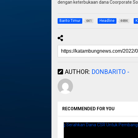
dengan keterbukaan dana Coorporate Soc
Barito Timur
Headline
K
641
4484
AUTHOR:
DONBARITO -
RECOMMENDED FOR YOU