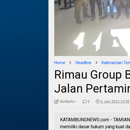
Home
Headline
Kalimantan Te
Rimau Group 
Jalan Pertami
donbarito -
0
6 Juni 2022 23:00
KATAMBUNGNEWS.com - TAMIANG L
memiliki dasar hukum yang kuat d