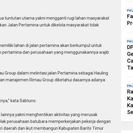
PA
Fa
a tuntutan utama yakni mengganti rugi lahan masyarakat
Pr
an Jalan Pertamina untuk dikelola masyarakat tidak
PA
miliki lahan di jalan pertamina akan berkumpul untuk
DP
lan pertamina dan perusahaan yang menggunakannya wajib
Ge
Ca
Ta
u Group dalam melintasi jalan Pertamina sebagai Hauling
gan manajemen Rimau Group diketahui dasarnya adanya
PA
Ra
Ka
utnya,” kata Sabtuno.
Ka
Se
an lainnya yakni menghentikan aktivitas yang merusak
nolak perusahaan batubara memperkerjakan pekerja dengan
utri daerah dan ikut membangun Kabupaten Barito Timur