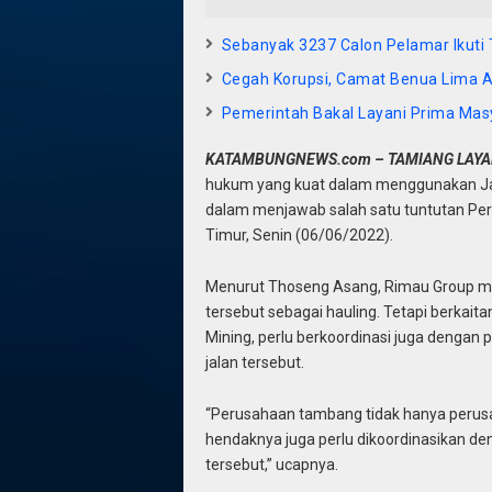
Sebanyak 3237 Calon Pelamar Ikuti
Cegah Korupsi, Camat Benua Lima 
Pemerintah Bakal Layani Prima Mas
KATAMBUNGNEWS.com – TAMIANG LAY
hukum yang kuat dalam menggunakan Jal
dalam menjawab salah satu tuntutan Pe
Timur, Senin (06/06/2022).
Menurut Thoseng Asang, Rimau Group me
tersebut sebagai hauling. Tetapi berkait
Mining, perlu berkoordinasi juga denga
jalan tersebut.
“Perusahaan tambang tidak hanya perusah
hendaknya juga perlu dikoordinasikan d
tersebut,” ucapnya.