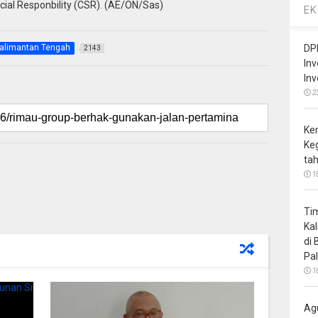
ial Responbility (CSR). (AE/ON/Sas)
EK
alimantan Tengah
DP
2143
In
In
2
Ke
Ke
ta
1
Ti
Ka
di
Pa
1
Ag