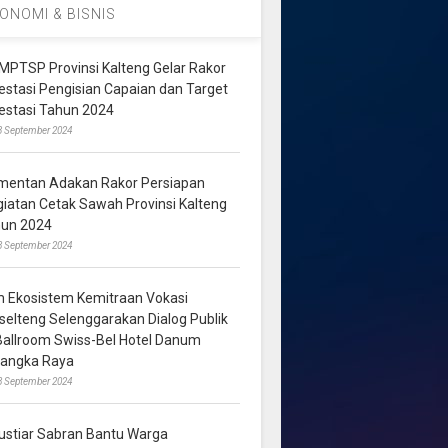
ONOMI & BISNIS
MPTSP Provinsi Kalteng Gelar Rakor
vestasi Pengisian Capaian dan Target
vestasi Tahun 2024
3 September 2024
mentan Adakan Rakor Persiapan
giatan Cetak Sawah Provinsi Kalteng
hun 2024
8 September 2024
m Ekosistem Kemitraan Vokasi
lselteng Selenggarakan Dialog Publik
 Ballroom Swiss-Bel Hotel Danum
langka Raya
8 September 2024
ustiar Sabran Bantu Warga