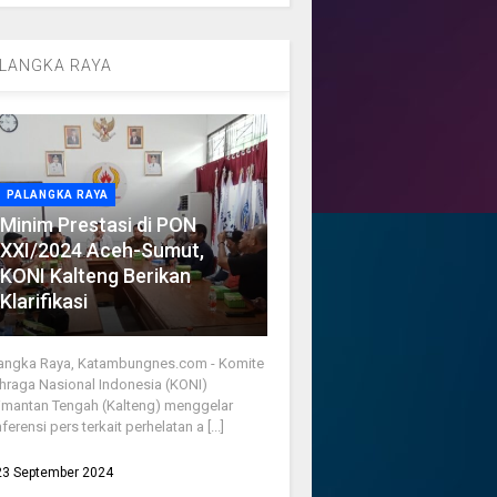
LANGKA RAYA
PALANGKA RAYA
Minim Prestasi di PON
XXI/2024 Aceh-Sumut,
KONI Kalteng Berikan
Klarifikasi
angka Raya, Katambungnes.com - Komite
hraga Nasional Indonesia (KONI)
imantan Tengah (Kalteng) menggelar
ferensi pers terkait perhelatan a [...]
23 September 2024