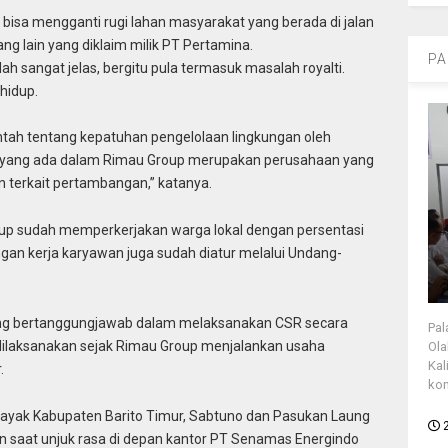
k bisa mengganti rugi lahan masyarakat yang berada di jalan
rang lain yang diklaim milik PT Pertamina.
PA
ah sangat jelas, bergitu pula termasuk masalah royalti.
hidup.
intah tentang kepatuhan pengelolaan lingkungan oleh
yang ada dalam Rimau Group merupakan perusahaan yang
n terkait pertambangan,” katanya.
roup sudah memperkerjakan warga lokal dengan persentasi
ngan kerja karyawan juga sudah diatur melalui Undang-
g bertanggungjawab dalam melaksanakan CSR secara
Pal
 dilaksanakan sejak Rimau Group menjalankan usaha
Ola
Kal
.
kon
yak Kabupaten Barito Timur, Sabtuno dan Pasukan Laung
 saat unjuk rasa di depan kantor PT Senamas Energindo