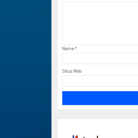
Nama
*
Situs Web
Dua Jemb