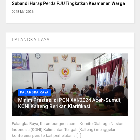
Subandi Harap Perda PJU Tingkatkan Keamanan Warga
18 Mei 2026
PALANGKA RAYA
PALANGKA RAYA
Minim Prestasi di PON XXI/2024 Aceh-Sumut,
KONI Kalteng Berikan Klarifikasi
Palangka Raya, Katambungnes.com - Komite Olahraga Nasional
Indonesia (KONI) Kalimantan Tengah (Kalteng) menggelar
konferensi pers terkait perhelatan a [...]