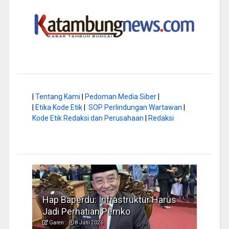
|
Tentang Kami
|
Pedoman Media Siber
|
|
Etika Kode Etik
|
SOP Perlindungan Wartawan
|
Kode Etik Redaksi dan Perusahaan
|
Redaksi
a di
Hap Baperdu: Infrastruktur Harus
Musi
Jadi Perhatian Pemko
Peng
Garen
8 Juni 2026
Garen