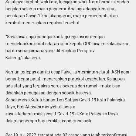
Sejatinya tambah wali kota, kebijakan work from home itu sudah
berjalan selama masa pandemi. Apalagi adanya kenaikan
penularan Covid-19 belakangan ini, maka pemerintah akan
kembali menerapkan regulasi tersebut.
“Saya bisa saja menegaskan lagi regulasi ini dengan
mengeluarkan surat edaran agar kepala OPD bisa melaksanakan
hal itu sebagaimana yang diterapkan Pemprov
Kalteng,”tukasnya.
Namun terlepas dari itu ucap Fairid, ia meminta seluruh ASN agar
benar-benar patuh menerapkan protokol kesehatan. Kalaupun
ada staf yang terpaksa harus bekerja dari rumah, maka bisa
diberikan penugasan dengan sebaik-baiknya.
Sebelumnya Ketua Harian Tim Satgas Covid-19 Kota Palangka
Raya, Emi Abriyani menyebut, angka
kasus terkonfirmasi positif Covid-19 di Kota Palangka Raya
dalam beberapa hari terakhir cenderung naik.
Per 19 Juli 2022, tercatat ada 83 orang yang telah terkonfirmasi