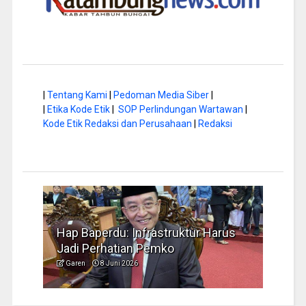
|
Tentang Kami
|
Pedoman Media Siber
|
|
Etika Kode Etik
|
SOP Perlindungan Wartawan
|
Kode Etik Redaksi dan Perusahaan
|
Redaksi
a di
Hap Baperdu: Infrastruktur Harus
Musi
Jadi Perhatian Pemko
Peng
Garen
8 Juni 2026
Garen