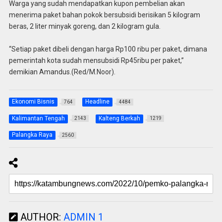
Warga yang sudah mendapatkan kupon pembelian akan
menerima paket bahan pokok bersubsidi berisikan 5 kilogram
beras, 2 liter minyak goreng, dan 2 kilogram gula.
“Setiap paket dibeli dengan harga Rp100 ribu per paket, dimana
pemerintah kota sudah mensubsidi Rp45ribu per paket,”
demikian Amandus.(Red/M.Noor).
Ekonomi Bisnis
Headline
764
4484
Kalimantan Tengah
Kalteng Berkah
2143
1219
Palangka Raya
2560
AUTHOR:
ADMIN 1