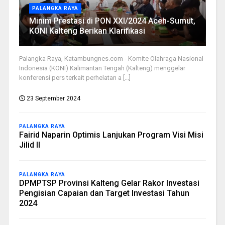
PALANGKA RAYA
Minim Prestasi di PON XXI/2024 Aceh-Sumut,
KONI Kalteng Berikan Klarifikasi
Palangka Raya, Katambungnes.com - Komite Olahraga Nasional
Indonesia (KONI) Kalimantan Tengah (Kalteng) menggelar
konferensi pers terkait perhelatan a [...]
23 September 2024
PALANGKA RAYA
Fairid Naparin Optimis Lanjukan Program Visi Misi
Jilid II
PALANGKA RAYA
DPMPTSP Provinsi Kalteng Gelar Rakor Investasi
Pengisian Capaian dan Target Investasi Tahun
2024