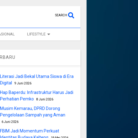
SEARCH
ASIONAL
LIFESTYLE
ERBARU
Literasi Jadi Bekal Utama Siswa di Era
Digital
9 Juni 2026
Hap Baperdu: Infrastruktur Harus Jadi
Perhatian Pemko
8 Juni 2026
Musim Kemarau, DPRD Dorong
Pengelolaan Sampah yang Aman
6 Juni 2026
FBIM Jadi Momentum Perkuat
Identitas Budaya Kalteng
19 Mei 2026