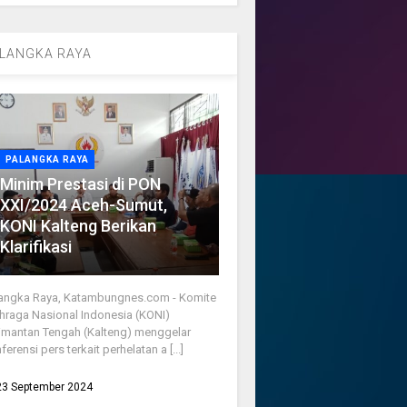
LANGKA RAYA
PALANGKA RAYA
Minim Prestasi di PON
XXI/2024 Aceh-Sumut,
KONI Kalteng Berikan
Klarifikasi
angka Raya, Katambungnes.com - Komite
hraga Nasional Indonesia (KONI)
imantan Tengah (Kalteng) menggelar
ferensi pers terkait perhelatan a [...]
23 September 2024