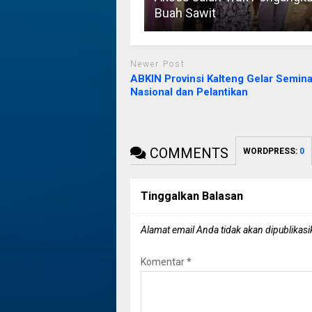
Buah Sawit
Newer Post
ABKIN Provinsi Kalteng Gelar Semina
Nasional dan Pelantikan
COMMENTS
WORDPRESS:
0
Tinggalkan Balasan
Alamat email Anda tidak akan dipublikasi
Komentar
*