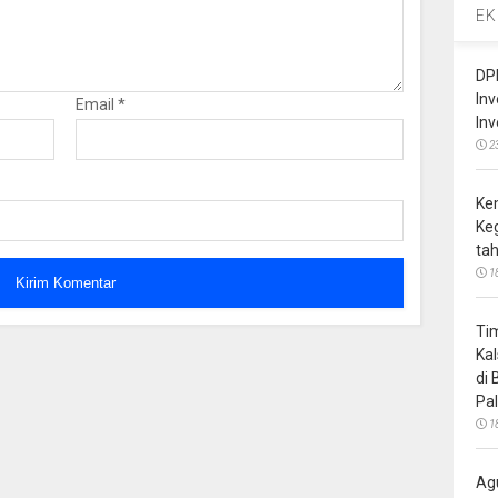
EK
DP
In
Email
*
In
2
Ke
Ke
ta
1
Ti
Ka
di
Pa
1
Ag