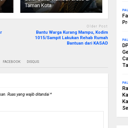
Taman Kota
PA
Fa
Pr
Older Post
r
Bantu Warga Kurang Mampu, Kodim
1015/Sampit Lakukan Rehab Rumah
PA
Bantuan dari KASAD
DP
Ge
Ca
FACEBOOK:
DISQUS:
Ta
PA
Ra
Ka
kan.
Ruas yang wajib ditandai
*
Ka
Se