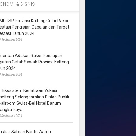
ONOMI & BISNIS
MPTSP Provinsi Kalteng Gelar Rakor
vestasi Pengisian Capaian dan Target
vestasi Tahun 2024
3 September 2024
mentan Adakan Rakor Persiapan
giatan Cetak Sawah Provinsi Kalteng
hun 2024
8 September 2024
m Ekosistem Kemitraan Vokasi
lselteng Selenggarakan Dialog Publik
 Ballroom Swiss-Bel Hotel Danum
langka Raya
8 September 2024
ustiar Sabran Bantu Warga