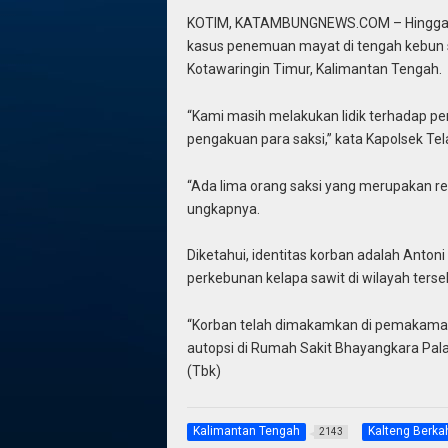
KOTIM, KATAMBUNGNEWS.COM – Hingga saat
kasus penemuan mayat di tengah kebun 
Kotawaringin Timur, Kalimantan Tengah.
“Kami masih melakukan lidik terhadap pe
pengakuan para saksi,” kata Kapolsek Te
“Ada lima orang saksi yang merupakan rek
ungkapnya.
Diketahui, identitas korban adalah Anto
perkebunan kelapa sawit di wilayah ters
“Korban telah dimakamkan di pemakama
autopsi di Rumah Sakit Bhayangkara Pala
(Tbk)
Kalimantan Tengah
Kalteng Berka
2143