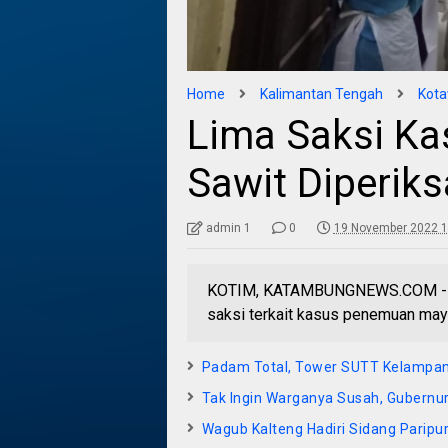
Home
Kalimantan Tengah
Kota
Lima Saksi Ka
Sawit Diperiks
admin 1
0
19 November 2022 1
KOTIM, KATAMBUNGNEWS.COM - Hing
saksi terkait kasus penemuan maya
Padam Total, Tower SUTT Kelampa
Tak Ingin Warganya Susah, Gubernur
Wagub Kalteng Hadiri Sidang Paripur