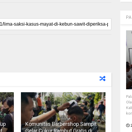
PA
Pal
Ola
Kal
kon
tup
Komunitas Barbershop Sampit
t
Gelar Cukur Rambut Gratis di