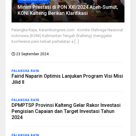
Minim Prestasi di PON XXI/2024 Aceh-Sumut,
KONI Kalteng Berikan Klarifikasi
Palangka Raya, Katambungnes.com - Komite Olahraga Nasional
Indonesia (KONI) Kalimantan Tengah (Kalteng) menggelar
konferensi pers terkait perhelatan a [...]
23 September 2024
PALANGKA RAYA
Fairid Naparin Optimis Lanjukan Program Visi Misi
Jilid II
PALANGKA RAYA
DPMPTSP Provinsi Kalteng Gelar Rakor Investasi
Pengisian Capaian dan Target Investasi Tahun
2024
PALANGKA RAYA