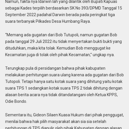
Namun, fakta nya Idarwin lah yang dilantik oleh Bupati Kapuas
sebagai Kades terpilih berdasarkan SK No 393/DPMD Tanggal 15
September 2022 padahal Darwin berada pada peringkat tiga
suara terbanyak Pilkades Desa Humbang Raya.
“Memang ada gugatan dari Bob Tutupoli, namun gugatan Bob
pada tanggal 29 Juli 2022 itu tidak menyertakan bukti bukti yang
dituduhkan, maka kita tolak. Kemudian Bob menggugat ke
Kecamatan juga di tolak oleh pihak Kecamatan,” ungkap nya.
Terungkap pula di persidangan bahwa pihak kabupaten
melakukan perhitungan suara ulang karena ada gugatan dari Bob
Tutopoli. Tetapi hanya satu kotak suara yang dihitung yaitu kotak
suara TPS 1 sedangkan kotak suara TPS 2 tidak dihitung dengan
alasan berita acara nya tidak ditandatangani oleh Ketua KPPS,
Odie Bondo.
Sementara itu, Gideon Silaen Kuasa Hukum dari pihak penggugat,
menilai bahwa hak pilih masyarakat akan sia sia setelah
perhitungan di TPS dianulir oleh pihak Kabupaten dengan alasan