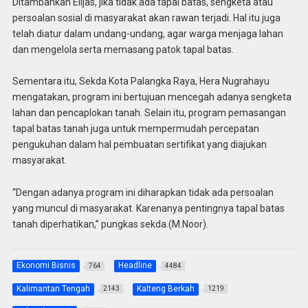
Ditambahkan Elijas, jika tidak ada tapal batas, sengketa atau
persoalan sosial di masyarakat akan rawan terjadi. Hal itu juga
telah diatur dalam undang-undang, agar warga menjaga lahan
dan mengelola serta memasang patok tapal batas.
Sementara itu, Sekda Kota Palangka Raya, Hera Nugrahayu
mengatakan, program ini bertujuan mencegah adanya sengketa
lahan dan pencaplokan tanah. Selain itu, program pemasangan
tapal batas tanah juga untuk mempermudah percepatan
pengukuhan dalam hal pembuatan sertifikat yang diajukan
masyarakat.
“Dengan adanya program ini diharapkan tidak ada persoalan
yang muncul di masyarakat. Karenanya pentingnya tapal batas
tanah diperhatikan,” pungkas sekda.(M.Noor).
Ekonomi Bisnis
Headline
764
4484
Kalimantan Tengah
Kalteng Berkah
2143
1219