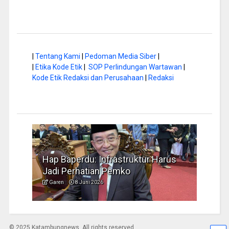
|
Tentang Kami
|
Pedoman Media Siber
|
|
Etika Kode Etik
|
SOP Perlindungan Wartawan
|
Kode Etik Redaksi dan Perusahaan
|
Redaksi
a di
Hap Baperdu: Infrastruktur Harus
Musi
Jadi Perhatian Pemko
Peng
Garen
8 Juni 2026
Garen
© 2025 Katambungnews. All rights reserved.