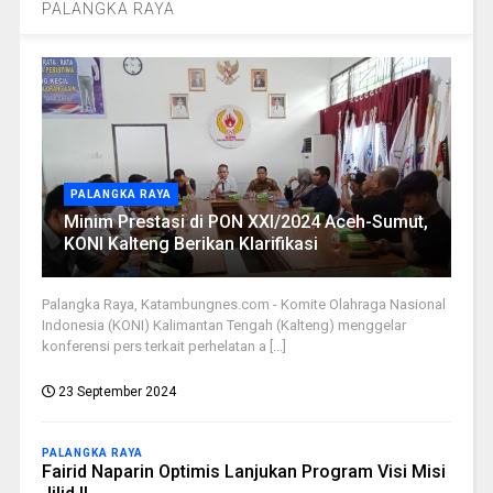
PALANGKA RAYA
PALANGKA RAYA
Minim Prestasi di PON XXI/2024 Aceh-Sumut,
KONI Kalteng Berikan Klarifikasi
Palangka Raya, Katambungnes.com - Komite Olahraga Nasional
Indonesia (KONI) Kalimantan Tengah (Kalteng) menggelar
konferensi pers terkait perhelatan a [...]
23 September 2024
PALANGKA RAYA
Fairid Naparin Optimis Lanjukan Program Visi Misi