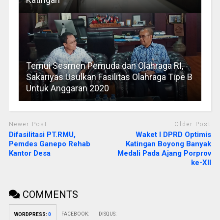
Temui Sesmen Pemuda dan Olahraga RI,
Sakariyas Usulkan Fasilitas Olahraga Tipe B
Untuk Anggaran 2020
Newer Post
Older Post
Difasilitasi PT.RMU,
Waket I DPRD Optimis
Pemdes Ganepo Rehab
Katingan Boyong Banyak
Kantor Desa
Medali Pada Ajang Porprov
ke-XII
COMMENTS
FACEBOOK:
DISQUS:
WORDPRESS:
0