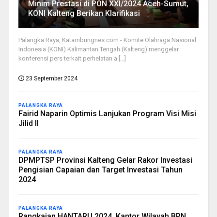
Minim Prestasi di PON XXI/2024 Aceh-Sumut,
KONI Kalteng Berikan Klarifikasi
Palangka Raya, Katambungnes.com - Komite Olahraga Nasional
Indonesia (KONI) Kalimantan Tengah (Kalteng) menggelar
konferensi pers terkait perhelatan a [...]
23 September 2024
PALANGKA RAYA
Fairid Naparin Optimis Lanjukan Program Visi Misi
Jilid II
PALANGKA RAYA
DPMPTSP Provinsi Kalteng Gelar Rakor Investasi
Pengisian Capaian dan Target Investasi Tahun
2024
PALANGKA RAYA
Rangkaian HANTARU 2024, Kantor Wilayah BPN