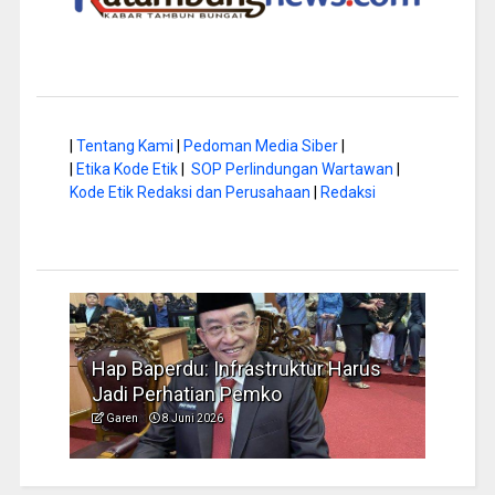
|
Tentang Kami
|
Pedoman Media Siber
|
|
Etika Kode Etik
|
SOP Perlindungan Wartawan
|
Kode Etik Redaksi dan Perusahaan
|
Redaksi
a di
Hap Baperdu: Infrastruktur Harus
Musi
Jadi Perhatian Pemko
Peng
Garen
8 Juni 2026
Garen