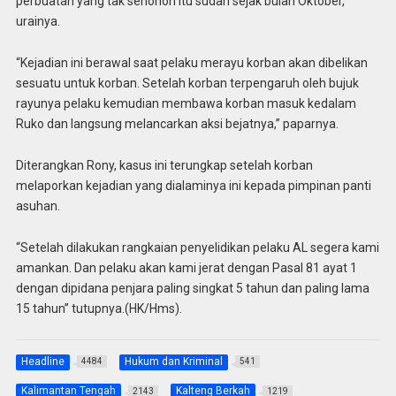
perbuatan yang tak senonoh itu sudah sejak bulan Oktober,”
urainya.
“Kejadian ini berawal saat pelaku merayu korban akan dibelikan
sesuatu untuk korban. Setelah korban terpengaruh oleh bujuk
rayunya pelaku kemudian membawa korban masuk kedalam
Ruko dan langsung melancarkan aksi bejatnya,” paparnya.
Diterangkan Rony, kasus ini terungkap setelah korban
melaporkan kejadian yang dialaminya ini kepada pimpinan panti
asuhan.
“Setelah dilakukan rangkaian penyelidikan pelaku AL segera kami
amankan. Dan pelaku akan kami jerat dengan Pasal 81 ayat 1
dengan dipidana penjara paling singkat 5 tahun dan paling lama
15 tahun” tutupnya.(HK/Hms).
Headline
Hukum dan Kriminal
4484
541
Kalimantan Tengah
Kalteng Berkah
2143
1219