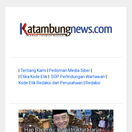
|
Tentang Kami
|
Pedoman Media Siber
|
|
Etika Kode Etik
|
SOP Perlindungan Wartawan
|
Kode Etik Redaksi dan Perusahaan
|
Redaksi
a di
Hap Baperdu: Infrastruktur Harus
Musi