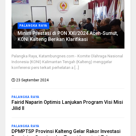
PALANGKA RAYA
Minim Prestasi di PON XXI/2024 Aceh-Sumut,
KONI Kalteng Berikan Klarifikasi
Palangka Raya, Katambungnes.com - Komite Olahraga Nasional
Indonesia (KONI) Kalimantan Tengah (Kalteng) menggelar
konferensi pers terkait perhelatan a [...]
23 September 2024
PALANGKA RAYA
Fairid Naparin Optimis Lanjukan Program Visi Misi
Jilid II
PALANGKA RAYA
DPMPTSP Provinsi Kalteng Gelar Rakor Investasi