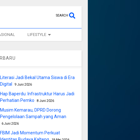
SEARCH
ASIONAL
LIFESTYLE
ERBARU
Literasi Jadi Bekal Utama Siswa di Era
Digital
9 Juni 2026
Hap Baperdu: Infrastruktur Harus Jadi
Perhatian Pemko
8 Juni 2026
Musim Kemarau, DPRD Dorong
Pengelolaan Sampah yang Aman
6 Juni 2026
FBIM Jadi Momentum Perkuat
Identitas Budaya Kalteng
19 Mei 2026