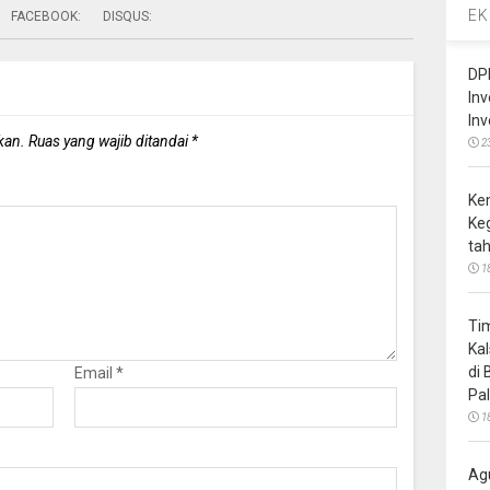
EK
FACEBOOK:
DISQUS:
DP
In
In
kan.
Ruas yang wajib ditandai
*
2
Ke
Ke
ta
1
Ti
Ka
di
Email
*
Pa
1
Ag