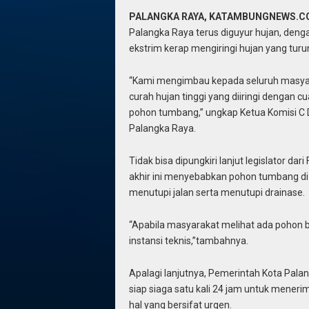
PALANGKA RAYA, KATAMBUNGNEWS.
Palangka Raya terus diguyur hujan, denga
ekstrim kerap mengiringi hujan yang turu
“Kami mengimbau kepada seluruh masyar
curah hujan tinggi yang diiringi dengan 
pohon tumbang,” ungkap Ketua Komisi C 
Palangka Raya.
Tidak bisa dipungkiri lanjut legislator dar
akhir ini menyebabkan pohon tumbang di 
menutupi jalan serta menutupi drainase.
“Apabila masyarakat melihat ada pohon
instansi teknis,”tambahnya.
Apalagi lanjutnya, Pemerintah Kota Palan
siap siaga satu kali 24 jam untuk mene
hal yang bersifat urgen.