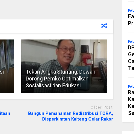
PA
Fa
Pr
PA
DP
Ge
Ca
Ta
si
Tekan Angka Stunting, Dewan
Dorong Pemko Optimalkan
Sosialisasi dan Edukasi
PA
Ra
Ka
Ka
Older Post
Se
itaan
Bangun Pemahaman Redistribusi TORA,
Disperkimtan Kalteng Gelar Rakor