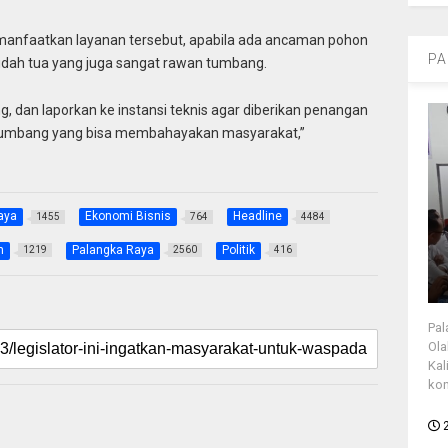
emanfaatkan layanan tersebut, apabila ada ancaman pohon
PA
udah tua yang juga sangat rawan tumbang.
dan laporkan ke instansi teknis agar diberikan penangan
 tumbang yang bisa membahayakan masyarakat,”
aya
Ekonomi Bisnis
Headline
1455
764
4484
h
Palangka Raya
Politik
1219
2560
416
Pal
Ola
Kal
kon