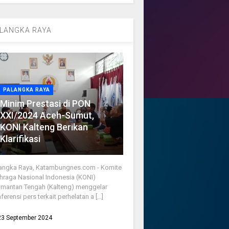
LANGKA RAYA
PALANGKA RAYA
Minim Prestasi di PON
XXI/2024 Aceh-Sumut,
KONI Kalteng Berikan
Klarifikasi
angka Raya, Katambungnes.com - Komite
hraga Nasional Indonesia (KONI)
imantan Tengah (Kalteng) menggelar
ferensi pers terkait perhelatan a [...]
23 September 2024