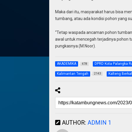
Maka dari itu, masyarakat harus bisa m
tumbang, atau ada kondisi pohon yang s
“Tetap waspada ancaman pohon tumbang, 
awal untuk mencegah terjadinya pohon
pungkasnya.(M.Noor).
AKADEMIKA
DPRD Kota Palangka R
478
Kalimantan Tengah
Kalteng Berka
2143
AUTHOR:
ADMIN 1