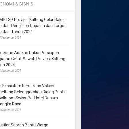
ONOMI & BISNIS
MPTSP Provinsi Kalteng Gelar Rakor
vestasi Pengisian Capaian dan Target
vestasi Tahun 2024
3 September 2024
mentan Adakan Rakor Persiapan
giatan Cetak Sawah Provinsi Kalteng
hun 2024
8 September 2024
m Ekosistem Kemitraan Vokasi
lselteng Selenggarakan Dialog Publik
 Ballroom Swiss-Bel Hotel Danum
langka Raya
8 September 2024
ustiar Sabran Bantu Warga