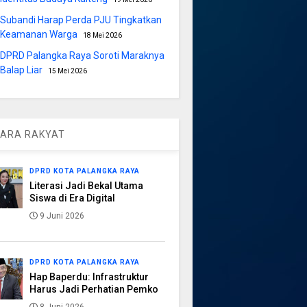
Subandi Harap Perda PJU Tingkatkan
Keamanan Warga
18 Mei 2026
DPRD Palangka Raya Soroti Maraknya
Balap Liar
15 Mei 2026
ARA RAKYAT
DPRD KOTA PALANGKA RAYA
Literasi Jadi Bekal Utama
Siswa di Era Digital
9 Juni 2026
DPRD KOTA PALANGKA RAYA
Hap Baperdu: Infrastruktur
Harus Jadi Perhatian Pemko