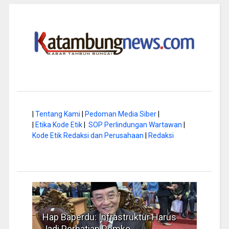
|
Tentang Kami
|
Pedoman Media Siber
|
|
Etika Kode Etik
|
SOP Perlindungan Wartawan
|
Kode Etik Redaksi dan Perusahaan
|
Redaksi
rus
Musim Kemarau, DPRD Dorong
FBIM
Pengelolaan Sampah yang Aman
Ident