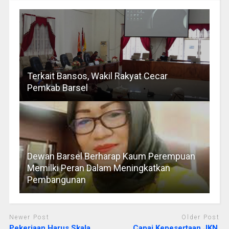
Terkait Bansos, Wakil Rakyat Cecar
Pemkab Barsel
Dewan Barsel Berharap Kaum Perempuan
Memilki Peran Dalam Meningkatkan
Pembangunan
Newer Post
Older Post
Pekerjaan Harus Skala
Capai Kepesertaan JKN,