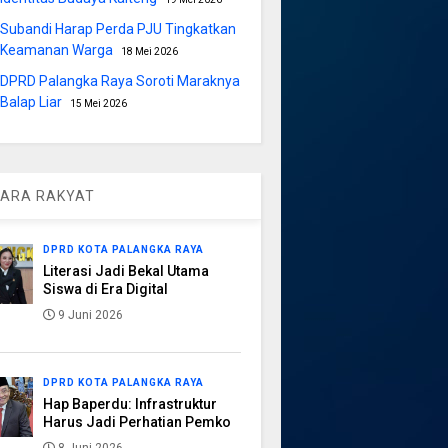
Subandi Harap Perda PJU Tingkatkan
Keamanan Warga
18 Mei 2026
DPRD Palangka Raya Soroti Maraknya
Balap Liar
15 Mei 2026
ARA RAKYAT
DPRD KOTA PALANGKA RAYA
Literasi Jadi Bekal Utama
Siswa di Era Digital
9 Juni 2026
DPRD KOTA PALANGKA RAYA
Hap Baperdu: Infrastruktur
Harus Jadi Perhatian Pemko