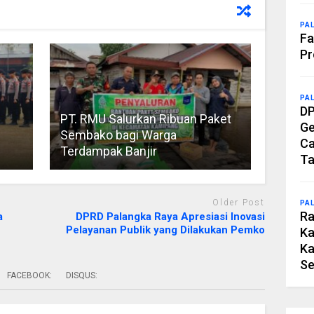
PA
Fa
Pr
PA
DP
PT. RMU Salurkan Ribuan Paket
Ge
Sembako bagi Warga
Ca
Terdampak Banjir
Ta
Older Post
PA
Ra
a
DPRD Palangka Raya Apresiasi Inovasi
Pelayanan Publik yang Dilakukan Pemko
Ka
Ka
Se
FACEBOOK:
DISQUS: