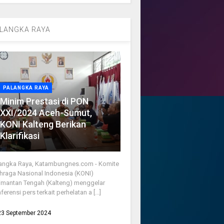
LANGKA RAYA
PALANGKA RAYA
Minim Prestasi di PON
XXI/2024 Aceh-Sumut,
KONI Kalteng Berikan
Klarifikasi
angka Raya, Katambungnes.com - Komite
hraga Nasional Indonesia (KONI)
imantan Tengah (Kalteng) menggelar
ferensi pers terkait perhelatan a [...]
23 September 2024