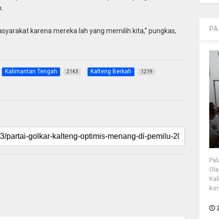
.
PA
asyarakat karena mereka lah yang memilih kita,” pungkas,
Kalimantan Tengah
Kalteng Berkah
2143
1219
Pal
Ola
Kal
kon