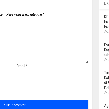
EK
kan.
Ruas yang wajib ditandai
*
DP
In
In
2
Ke
Ke
ta
1
Email
*
Ti
Ka
di
Pa
1
Ag