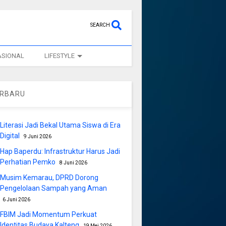
SEARCH
ASIONAL
LIFESTYLE
ERBARU
Literasi Jadi Bekal Utama Siswa di Era
Digital
9 Juni 2026
Hap Baperdu: Infrastruktur Harus Jadi
Perhatian Pemko
8 Juni 2026
Musim Kemarau, DPRD Dorong
Pengelolaan Sampah yang Aman
6 Juni 2026
FBIM Jadi Momentum Perkuat
Identitas Budaya Kalteng
19 Mei 2026