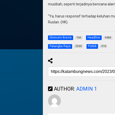
musibah, seperti terjadinya bencana alam
“Ya, harus responsif terhadap keluhan m
Ruslan. (HK).
Ekonomi Bisnis
Headline
764
4484
Palangka Raya
Politik
2560
416
AUTHOR:
ADMIN 1