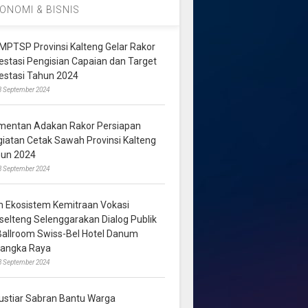
ONOMI & BISNIS
MPTSP Provinsi Kalteng Gelar Rakor
vestasi Pengisian Capaian dan Target
vestasi Tahun 2024
3 September 2024
mentan Adakan Rakor Persiapan
giatan Cetak Sawah Provinsi Kalteng
hun 2024
8 September 2024
m Ekosistem Kemitraan Vokasi
lselteng Selenggarakan Dialog Publik
 Ballroom Swiss-Bel Hotel Danum
langka Raya
8 September 2024
ustiar Sabran Bantu Warga