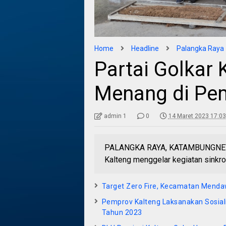
Home
Headline
Palangka Raya
Partai Golkar 
Menang di Pem
admin 1
0
14 Maret 2023 17:03
PALANGKA RAYA, KATAMBUNGNEWS.
Kalteng menggelar kegiatan sinkron
Target Zero Fire, Kecamatan Menda
Pemprov Kalteng Laksanakan Sosial
Tahun 2023