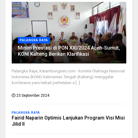
PALANGKA RAYA
Minim Prestasi di PON XXI/2024 Aceh-Sumut,
KONI Kalteng Berikan Klarifikasi
Palangka Raya, Katambungnes.com - Komite Olahraga Nasional
Indonesia (KONI) Kalimantan Tengah (Kalteng) menggelar
konferensi pers terkait perhelatan a [...]
23 September 2024
PALANGKA RAYA
Fairid Naparin Optimis Lanjukan Program Visi Misi
Jilid II