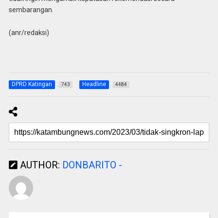
sembarangan.
(anr/redaksi)
DPRD Katingan
Headline
743
4484
AUTHOR:
DONBARITO -