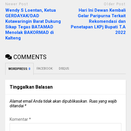
Newer Post
Older Post
Wendy S Loentan, Ketua
Hari Ini Dewan Kembali
GERDAYAK/DAD
Gelar Paripurna Terkait
Kotawaringin Barat Dukung
Rekomendasi dan
Sikap Tegas BATAMAD
Penetapan LKPj Bupati T.A
Menolak BAKORMAD di
2022
Kalteng
COMMENTS
FACEBOOK:
DISQUS:
WORDPRESS:
0
Tinggalkan Balasan
Alamat email Anda tidak akan dipublikasikan.
Ruas yang wajib
ditandai
*
Komentar
*