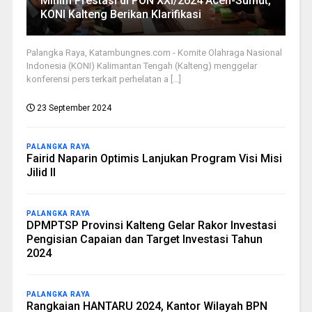
Minim Prestasi di PON XXI/2024 Aceh-Sumut,
KONI Kalteng Berikan Klarifikasi
Palangka Raya, Katambungnes.com - Komite Olahraga Nasional
Indonesia (KONI) Kalimantan Tengah (Kalteng) menggelar
konferensi pers terkait perhelatan a [...]
23 September 2024
PALANGKA RAYA
Fairid Naparin Optimis Lanjukan Program Visi Misi
Jilid II
PALANGKA RAYA
DPMPTSP Provinsi Kalteng Gelar Rakor Investasi
Pengisian Capaian dan Target Investasi Tahun
2024
PALANGKA RAYA
Rangkaian HANTARU 2024, Kantor Wilayah BPN