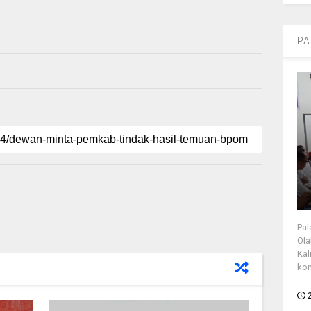
PA
Pal
Ola
Kal
kon