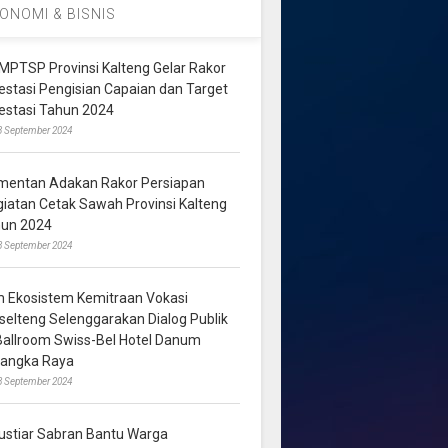
ONOMI & BISNIS
MPTSP Provinsi Kalteng Gelar Rakor
vestasi Pengisian Capaian dan Target
vestasi Tahun 2024
3 September 2024
mentan Adakan Rakor Persiapan
giatan Cetak Sawah Provinsi Kalteng
hun 2024
8 September 2024
m Ekosistem Kemitraan Vokasi
lselteng Selenggarakan Dialog Publik
 Ballroom Swiss-Bel Hotel Danum
langka Raya
8 September 2024
ustiar Sabran Bantu Warga