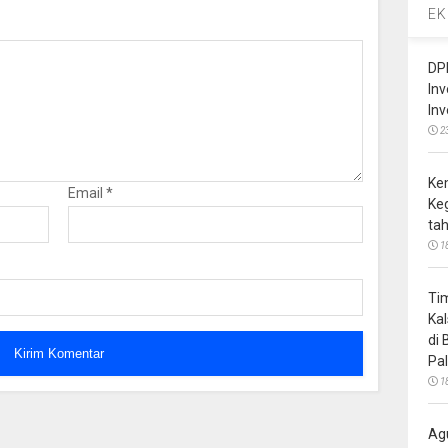
EK
DP
In
In
2
Ke
Email
*
Ke
ta
1
Ti
Ka
di
Pa
1
Ag