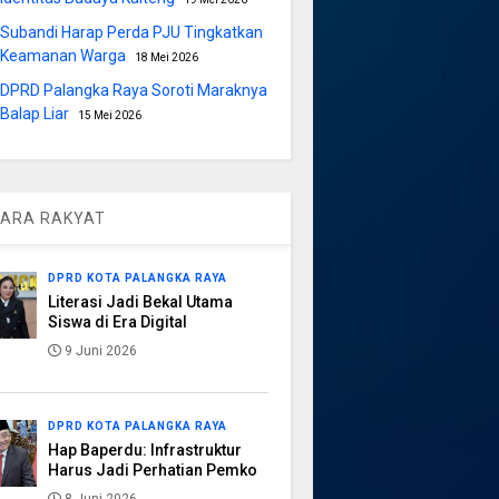
Subandi Harap Perda PJU Tingkatkan
Keamanan Warga
18 Mei 2026
DPRD Palangka Raya Soroti Maraknya
Balap Liar
15 Mei 2026
ARA RAKYAT
DPRD KOTA PALANGKA RAYA
Literasi Jadi Bekal Utama
Siswa di Era Digital
9 Juni 2026
DPRD KOTA PALANGKA RAYA
Hap Baperdu: Infrastruktur
Harus Jadi Perhatian Pemko