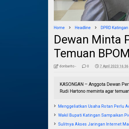
Home
Headline
DPRD Katingan
Dewan Minta P
Temuan BPO
donbarito -
0
7 April 2023 16:36
KASONGAN – Anggota Dewan Perwa
Rudi Hartono meminta agar temuan
Menggeliatkan Usaha Rotan Perlu A
Wakil Bupati Katingan Sampaikan 
Sulitnya Akses Jaringan Internet Ma