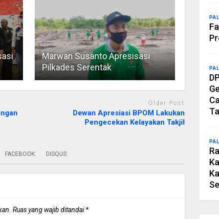
PA
Fa
Pr
sasi
Marwan Susanto Apresisasi
Pilkades Serentak
PA
DP
Ge
Ca
Older Post
Ta
engan
Dewan Apresiasi BPOM Lakukan
Pengecekan Kelayakan Takjil
PA
Ra
FACEBOOK:
DISQUS:
Ka
Ka
Se
kan.
Ruas yang wajib ditandai
*