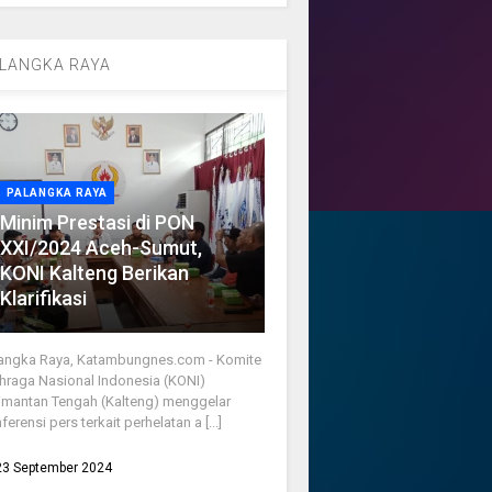
LANGKA RAYA
PALANGKA RAYA
Minim Prestasi di PON
XXI/2024 Aceh-Sumut,
KONI Kalteng Berikan
Klarifikasi
angka Raya, Katambungnes.com - Komite
hraga Nasional Indonesia (KONI)
imantan Tengah (Kalteng) menggelar
ferensi pers terkait perhelatan a [...]
23 September 2024