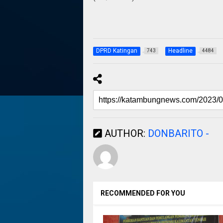
DPRD Katingan
Headline
743
4484
AUTHOR:
DONBARITO -
RECOMMENDED FOR YOU