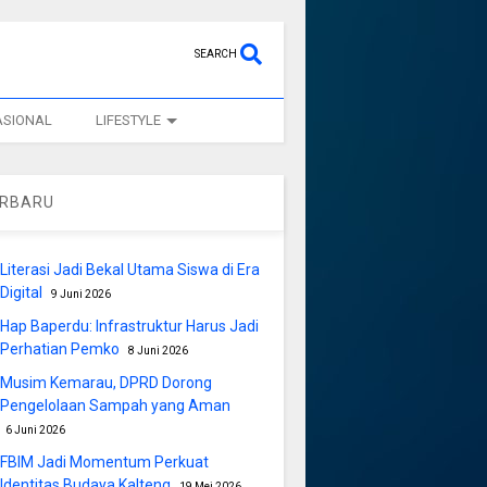
SEARCH
ASIONAL
LIFESTYLE
ERBARU
Literasi Jadi Bekal Utama Siswa di Era
Digital
9 Juni 2026
Hap Baperdu: Infrastruktur Harus Jadi
Perhatian Pemko
8 Juni 2026
Musim Kemarau, DPRD Dorong
Pengelolaan Sampah yang Aman
6 Juni 2026
FBIM Jadi Momentum Perkuat
Identitas Budaya Kalteng
19 Mei 2026