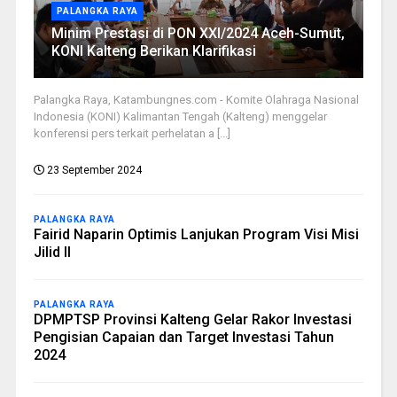
PALANGKA RAYA
Minim Prestasi di PON XXI/2024 Aceh-Sumut,
KONI Kalteng Berikan Klarifikasi
Palangka Raya, Katambungnes.com - Komite Olahraga Nasional
Indonesia (KONI) Kalimantan Tengah (Kalteng) menggelar
konferensi pers terkait perhelatan a [...]
23 September 2024
PALANGKA RAYA
Fairid Naparin Optimis Lanjukan Program Visi Misi
Jilid II
PALANGKA RAYA
DPMPTSP Provinsi Kalteng Gelar Rakor Investasi
Pengisian Capaian dan Target Investasi Tahun
2024