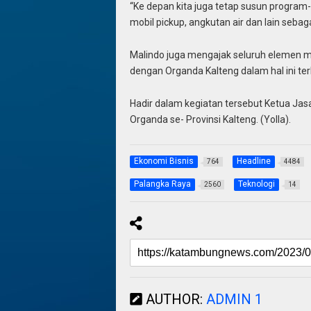
“Ke depan kita juga tetap susun program
mobil pickup, angkutan air dan lain sebag
Malindo juga mengajak seluruh elemen ma
dengan Organda Kalteng dalam hal ini te
Hadir dalam kegiatan tersebut Ketua Ja
Organda se- Provinsi Kalteng. (Yolla).
Ekonomi Bisnis
Headline
764
4484
Palangka Raya
Teknologi
2560
14
AUTHOR:
ADMIN 1