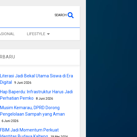
SEARCH
ASIONAL
LIFESTYLE
ERBARU
Literasi Jadi Bekal Utama Siswa di Era
Digital
9 Juni 2026
Hap Baperdu: Infrastruktur Harus Jadi
Perhatian Pemko
8 Juni 2026
Musim Kemarau, DPRD Dorong
Pengelolaan Sampah yang Aman
6 Juni 2026
FBIM Jadi Momentum Perkuat
Identitas Budaya Kalteng
19 Mei 2026