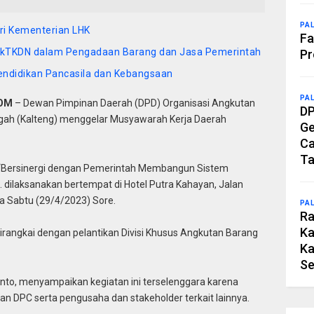
PA
ri Kementerian LHK
Fa
ekTKDN dalam Pengadaan Barang dan Jasa Pemerintah
Pr
endidikan Pancasila dan Kebangsaan
PA
COM
– Dewan Pimpinan Daerah (DPD) Organisasi Angkutan
DP
ngah (Kalteng) menggelar Musyawarah Kerja Daerah
Ge
Ca
Ta
“Bersinergi dengan Pemerintah Membangun Sistem
. dilaksanakan bertempat di Hotel Putra Kahayan, Jalan
a Sabtu (29/4/2023) Sore.
PA
Ra
Ka
dirangkai dengan pelantikan Divisi Khusus Angkutan Barang
Ka
Se
anto, menyampaikan kegiatan ini terselenggara karena
an DPC serta pengusaha dan stakeholder terkait lainnya.