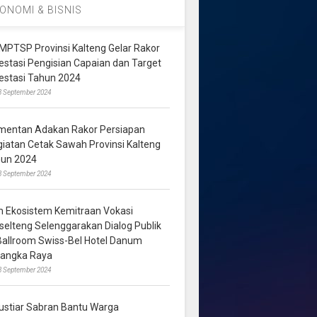
ONOMI & BISNIS
MPTSP Provinsi Kalteng Gelar Rakor
vestasi Pengisian Capaian dan Target
vestasi Tahun 2024
3 September 2024
mentan Adakan Rakor Persiapan
giatan Cetak Sawah Provinsi Kalteng
hun 2024
8 September 2024
m Ekosistem Kemitraan Vokasi
lselteng Selenggarakan Dialog Publik
 Ballroom Swiss-Bel Hotel Danum
langka Raya
8 September 2024
ustiar Sabran Bantu Warga