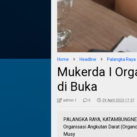
Home
Headline
Palangka Raya
Mukerda I Org
di Buka
admin 1
0
29 April 2023 17:37
PALANGKA RAYA, KATAMBUNGNEWS
Organisasi Angkutan Darat (Organd
Musy