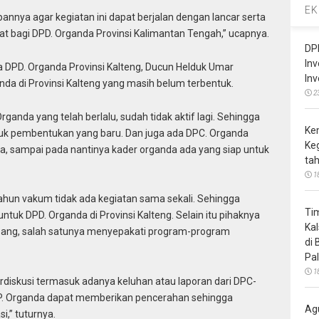
EK
pannya agar kegiatan ini dapat berjalan dengan lancar serta
 bagi DPD. Organda Provinsi Kalimantan Tengah,” ucapnya.
DP
In
DPD. Organda Provinsi Kalteng, Ducun Helduk Umar
In
a di Provinsi Kalteng yang masih belum terbentuk.
2
rganda yang telah berlalu, sudah tidak aktif lagi. Sehingga
Ke
tuk pembentukan yang baru. Dan juga ada DPC. Organda
Ke
a, sampai pada nantinya kader organda ada yang siap untuk
ta
1
tahun vakum tidak ada kegiatan sama sekali. Sehingga
Ti
uk DPD. Organda di Provinsi Kalteng. Selain itu pihaknya
Ka
bang, salah satunya menyepakati program-program
di
Pa
1
 berdiskusi termasuk adanya keluhan atau laporan dari DPC-
PP. Organda dapat memberikan pencerahan sehingga
Ag
,” tuturnya.