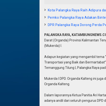
Kota Palangka Raya Raih Adipura da
Pemko Palangka Raya Adakan Bint
DPR Palangka Raya Dorong Perda P
PALANGKA RAYA, KATAMBUNGNEWS.
Darat (Organda) Provinsi Kalimantan Te
(Mukerda) I.
Adapun kegiatan yang mengambil tema 
Transportasi yang Baik dan Bermartabat”
Temanggung Tilung I, Palangka Raya pad
Mukerda I DPD. Organda Kalteng ini juga 
Organda Kalteng.
Dalam laporannya Ketua Panitia Ari Hart
adanya andil dari seluruh pengurus DPD d