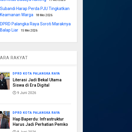
Subandi Harap Perda PJU Tingkatkan
Keamanan Warga
18 Mei 2026
DPRD Palangka Raya Soroti Maraknya
Balap Liar
15 Mei 2026
ARA RAKYAT
DPRD KOTA PALANGKA RAYA
Literasi Jadi Bekal Utama
Siswa di Era Digital
9 Juni 2026
DPRD KOTA PALANGKA RAYA
Hap Baperdu: Infrastruktur
Harus Jadi Perhatian Pemko