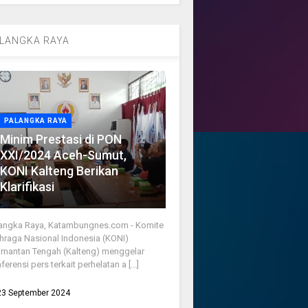
LANGKA RAYA
PALANGKA RAYA
Minim Prestasi di PON
XXI/2024 Aceh-Sumut,
KONI Kalteng Berikan
Klarifikasi
angka Raya, Katambungnes.com - Komite
hraga Nasional Indonesia (KONI)
imantan Tengah (Kalteng) menggelar
ferensi pers terkait perhelatan a [...]
23 September 2024