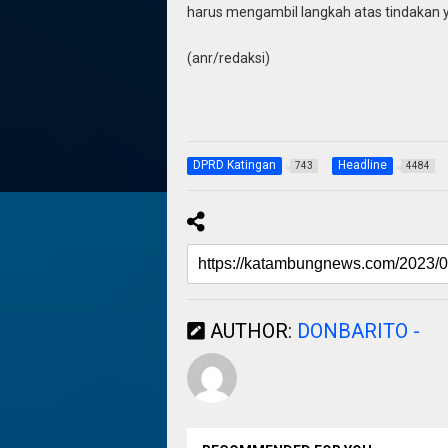
harus mengambil langkah atas tindakan y
(anr/redaksi)
DPRD Katingan
Headline
743
4484
AUTHOR:
DONBARITO -