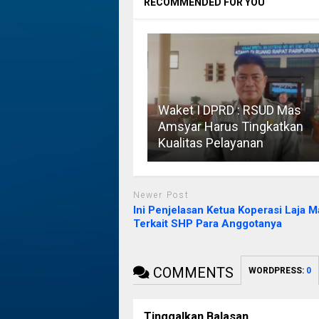
RECOMMENDED FOR YOU
Waket I DPRD : RSUD Mas
Amsyar Harus Tingkatkan
Kualitas Pelayanan
Newer Post
Ini Penjelasan Ketua Koperasi Laja 
Terkait SHP Para Anggotanya
COMMENTS
WORDPRESS:
0
Tinggalkan Balasan