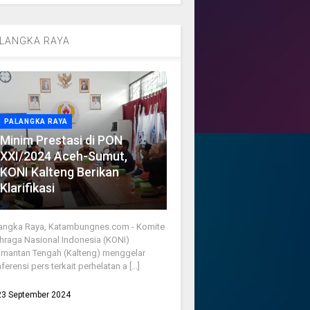
LANGKA RAYA
PALANGKA RAYA
Minim Prestasi di PON
XXI/2024 Aceh-Sumut,
KONI Kalteng Berikan
Klarifikasi
angka Raya, Katambungnes.com - Komite
hraga Nasional Indonesia (KONI)
imantan Tengah (Kalteng) menggelar
ferensi pers terkait perhelatan a [...]
23 September 2024