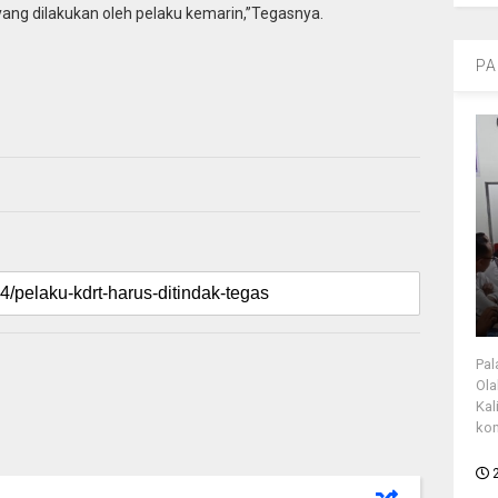
ang dilakukan oleh pelaku kemarin,”Tegasnya.
PA
Pal
Ola
Kal
kon