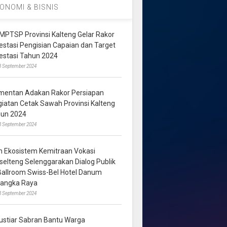
ONOMI & BISNIS
MPTSP Provinsi Kalteng Gelar Rakor
vestasi Pengisian Capaian dan Target
vestasi Tahun 2024
3 September 2024
mentan Adakan Rakor Persiapan
giatan Cetak Sawah Provinsi Kalteng
hun 2024
8 September 2024
m Ekosistem Kemitraan Vokasi
lselteng Selenggarakan Dialog Publik
 Ballroom Swiss-Bel Hotel Danum
langka Raya
8 September 2024
ustiar Sabran Bantu Warga