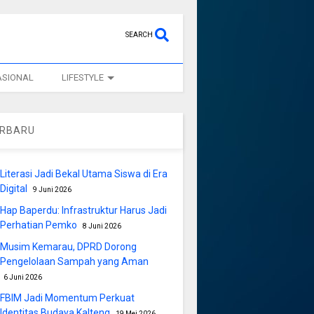
SEARCH
ASIONAL
LIFESTYLE
ERBARU
Literasi Jadi Bekal Utama Siswa di Era
Digital
9 Juni 2026
Hap Baperdu: Infrastruktur Harus Jadi
Perhatian Pemko
8 Juni 2026
Musim Kemarau, DPRD Dorong
Pengelolaan Sampah yang Aman
6 Juni 2026
FBIM Jadi Momentum Perkuat
Identitas Budaya Kalteng
19 Mei 2026