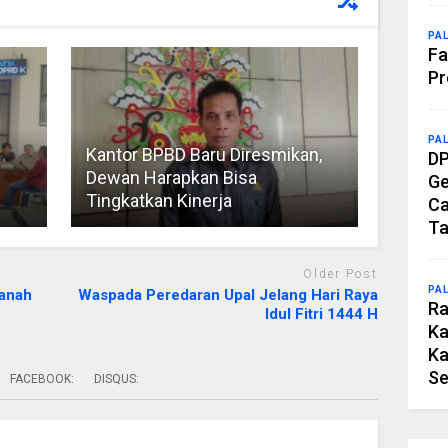
PA
Fa
Pr
PA
Kantor BPBD Baru Diresmikan,
DP
Dewan Harapkan Bisa
Ge
Tingkatkan Kinerja
Ca
Ta
Older Post
PA
Manah
Waspada Peredaran Upal Jelang Hari Raya
Ra
Idul Fitri 1444 H
Ka
Ka
Se
FACEBOOK:
DISQUS: