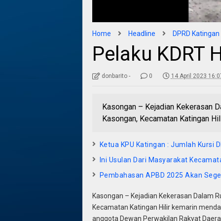
Home
Headline
DPRD Katingan
Pelaku KDRT H
donbarito -
0
14 April 2023 16:0
Kasongan – Kejadian Kekerasan Da
Kasongan, Kecamatan Katingan Hili
Ketua KPU Katingan : Jumlah Kursi
Ini Usulan Dari Masyarakat Kecamat
Pembahasan APBD 2025 Akan Seger
Kasongan – Kejadian Kekerasan Dalam Ru
Kecamatan Katingan Hilir kemarin mendap
anggota Dewan Perwakilan Rakyat Daera