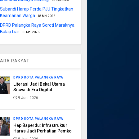
Subandi Harap Perda PJU Tingkatkan
Keamanan Warga
18 Mei 2026
DPRD Palangka Raya Soroti Maraknya
Balap Liar
15 Mei 2026
ARA RAKYAT
DPRD KOTA PALANGKA RAYA
Literasi Jadi Bekal Utama
Siswa di Era Digital
9 Juni 2026
DPRD KOTA PALANGKA RAYA
Hap Baperdu: Infrastruktur
Harus Jadi Perhatian Pemko