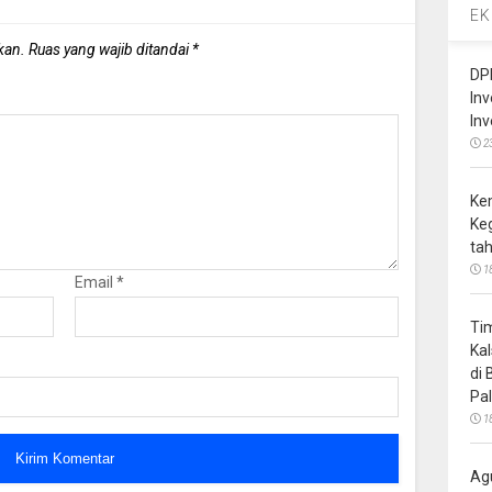
EK
kan.
Ruas yang wajib ditandai
*
DP
In
In
2
Ke
Ke
ta
1
Email
*
Ti
Ka
di
Pa
1
Ag