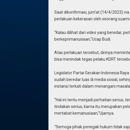
Saat dikonfirmasi, jum’at (14/4/2023) 
perlakuan kekerasan oleh seorang suami t
“Kalau dilihat dari video yang beredar, pe
berkeprimanusiaan,”Ucap Budi.
Atas perlakuan tersebut, dirinya memint
bisa menindak tegas pelaku KDRT tersebu
Legislator Partai Gerakan Indonesia Raya
sudah beredar luas di media sosial, sehing
instansi terkati dalam menangani masal
“Hal ini tentu menjadi perhatian serius, 
tindakan serius, karna itu merupakan pe
mertabat kemanusiaan,”Ujarnya.
“Semoga pihak penegak hukum tidak saja