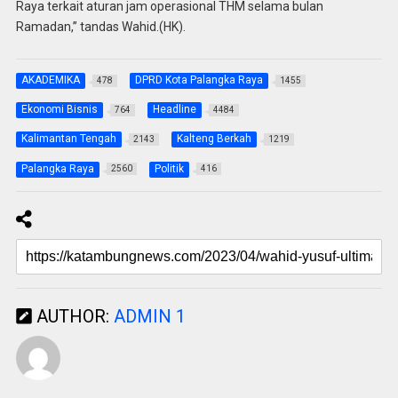
Raya terkait aturan jam operasional THM selama bulan
Ramadan,” tandas Wahid.(HK).
AKADEMIKA
DPRD Kota Palangka Raya
478
1455
Ekonomi Bisnis
Headline
764
4484
Kalimantan Tengah
Kalteng Berkah
2143
1219
Palangka Raya
Politik
2560
416
AUTHOR:
ADMIN 1