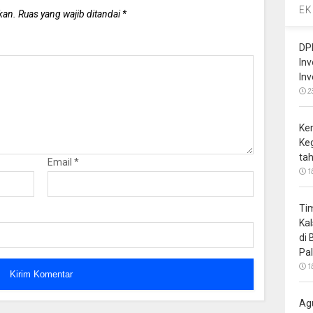
EK
kan.
Ruas yang wajib ditandai
*
DP
In
In
2
Ke
Ke
ta
Email
*
1
Ti
Ka
di
Pa
1
Ag