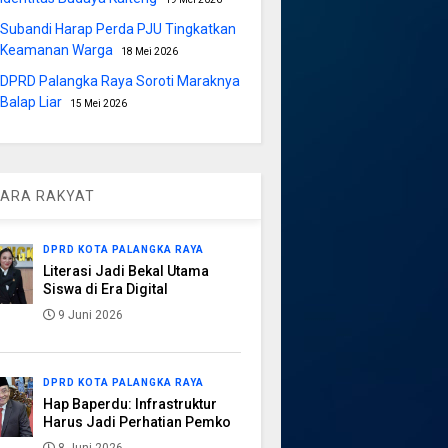
Subandi Harap Perda PJU Tingkatkan
Keamanan Warga
18 Mei 2026
DPRD Palangka Raya Soroti Maraknya
Balap Liar
15 Mei 2026
ARA RAKYAT
DPRD KOTA PALANGKA RAYA
Literasi Jadi Bekal Utama
Siswa di Era Digital
9 Juni 2026
DPRD KOTA PALANGKA RAYA
Hap Baperdu: Infrastruktur
Harus Jadi Perhatian Pemko