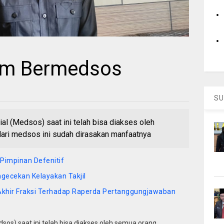
lam Bermedsos
3
SU
l (Medsos) saat ini telah bisa diakses oleh
ari medsos ini sudah dirasakan manfaatnya
 Pimpinan Defenitif
gecekan Kelayakan Takjil
Akhir Fraksi Terhadap Raperda Pertanggungjawaban
os) saat ini telah bisa diakses oleh semua orang,