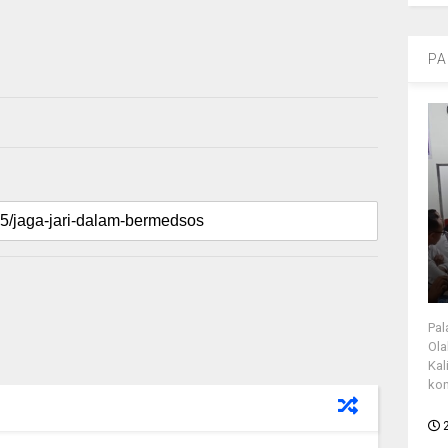
PA
Pal
Ola
Kal
kon