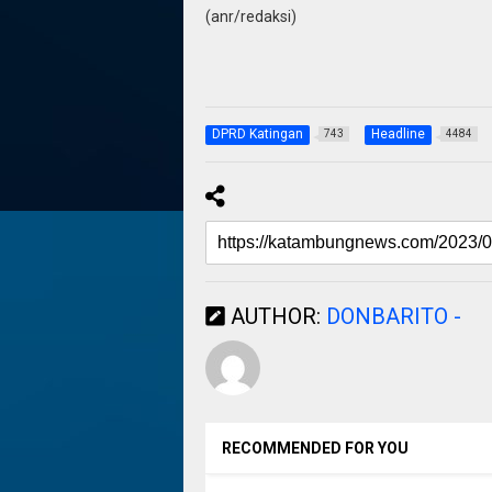
(anr/redaksi)
DPRD Katingan
Headline
743
4484
AUTHOR:
DONBARITO -
RECOMMENDED FOR YOU