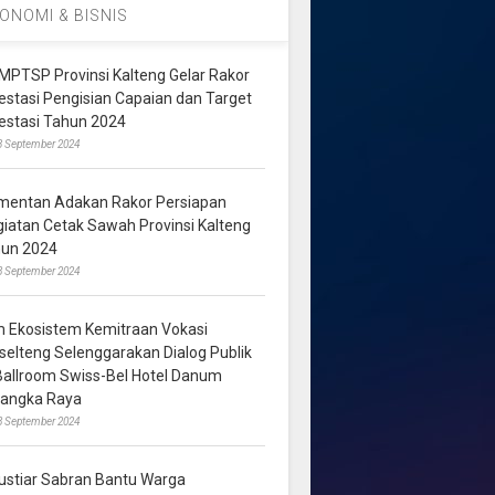
ONOMI & BISNIS
MPTSP Provinsi Kalteng Gelar Rakor
vestasi Pengisian Capaian dan Target
vestasi Tahun 2024
3 September 2024
mentan Adakan Rakor Persiapan
giatan Cetak Sawah Provinsi Kalteng
hun 2024
8 September 2024
m Ekosistem Kemitraan Vokasi
lselteng Selenggarakan Dialog Publik
 Ballroom Swiss-Bel Hotel Danum
langka Raya
8 September 2024
ustiar Sabran Bantu Warga