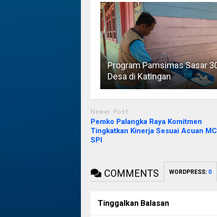
Program Pamsimas Sasar 3
Desa di Katingan
Newer Post
Pemko Palangka Raya Komitmen
Tingkatkan Kinerja Sesuai Acuan M
SPI
COMMENTS
WORDPRESS:
0
Tinggalkan Balasan