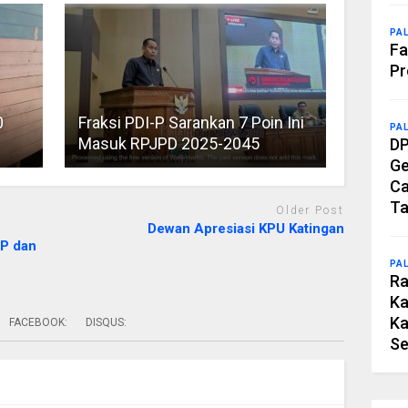
PA
Fa
Pr
0
Fraksi PDI-P Sarankan 7 Poin Ini
PA
Masuk RPJPD 2025-2045
DP
Ge
Ca
Ta
Older Post
Dewan Apresiasi KPU Katingan
CP dan
PA
Ra
Ka
Ka
FACEBOOK:
DISQUS:
Se