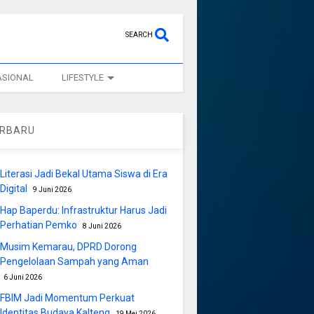
SEARCH
ASIONAL
LIFESTYLE
ERBARU
Literasi Jadi Bekal Utama Siswa di Era
Digital
9 Juni 2026
Hap Baperdu: Infrastruktur Harus Jadi
Perhatian Pemko
8 Juni 2026
Musim Kemarau, DPRD Dorong
Pengelolaan Sampah yang Aman
6 Juni 2026
FBIM Jadi Momentum Perkuat
Identitas Budaya Kalteng
19 Mei 2026