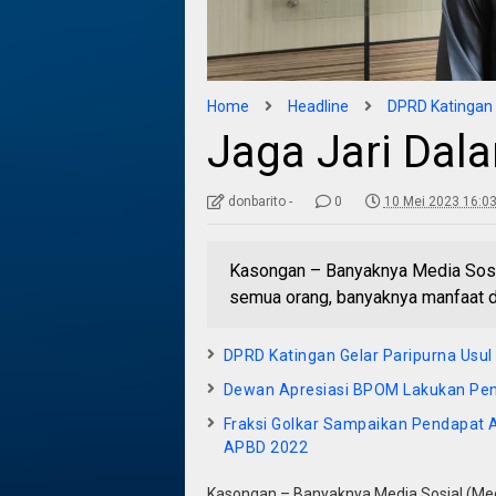
Home
Headline
DPRD Katingan
Jaga Jari Da
donbarito -
0
10 Mei 2023 16:0
Kasongan – Banyaknya Media Sosia
semua orang, banyaknya manfaat d
DPRD Katingan Gelar Paripurna Usul
Dewan Apresiasi BPOM Lakukan Pen
Fraksi Golkar Sampaikan Pendapat 
APBD 2022
Kasongan – Banyaknya Media Sosial (Meds