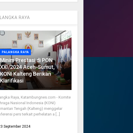
LANGKA RAYA
PALANGKA RAYA
Minim Prestasi di PON
XXI/2024 Aceh-Sumut,
KONI Kalteng Berikan
Klarifikasi
angka Raya, Katambungnes.com - Komite
hraga Nasional Indonesia (KONI)
imantan Tengah (Kalteng) menggelar
ferensi pers terkait perhelatan a [...]
23 September 2024