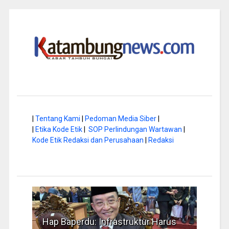
|
Tentang Kami
|
Pedoman Media Siber
|
|
Etika Kode Etik
|
SOP Perlindungan Wartawan
|
Kode Etik Redaksi dan Perusahaan
|
Redaksi
a di
Hap Baperdu: Infrastruktur Harus
Musi