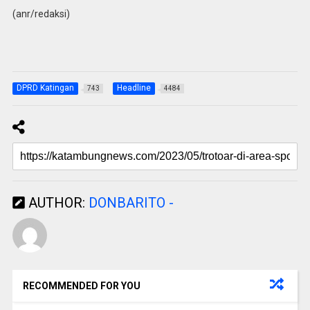
(anr/redaksi)
DPRD Katingan
Headline
743
4484
AUTHOR:
DONBARITO -
RECOMMENDED FOR YOU