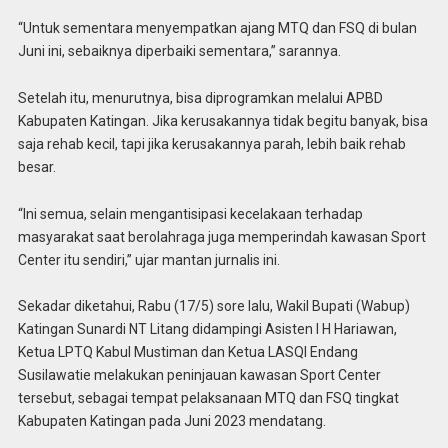
“Untuk sementara menyempatkan ajang MTQ dan FSQ di bulan
Juni ini, sebaiknya diperbaiki sementara,” sarannya.
Setelah itu, menurutnya, bisa diprogramkan melalui APBD
Kabupaten Katingan. Jika kerusakannya tidak begitu banyak, bisa
saja rehab kecil, tapi jika kerusakannya parah, lebih baik rehab
besar.
“Ini semua, selain mengantisipasi kecelakaan terhadap
masyarakat saat berolahraga juga memperindah kawasan Sport
Center itu sendiri,” ujar mantan jurnalis ini.
Sekadar diketahui, Rabu (17/5) sore lalu, Wakil Bupati (Wabup)
Katingan Sunardi NT Litang didampingi Asisten I H Hariawan,
Ketua LPTQ Kabul Mustiman dan Ketua LASQI Endang
Susilawatie melakukan peninjauan kawasan Sport Center
tersebut, sebagai tempat pelaksanaan MTQ dan FSQ tingkat
Kabupaten Katingan pada Juni 2023 mendatang.