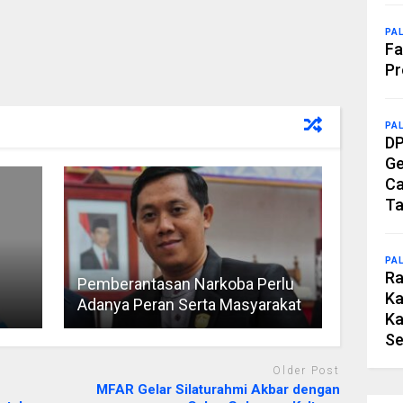
PA
Fa
Pr
PA
DP
Ge
Ca
Ta
PA
Ra
Pemberantasan Narkoba Perlu
Ka
Adanya Peran Serta Masyarakat
Ka
Se
Older Post
MFAR Gelar Silaturahmi Akbar dengan