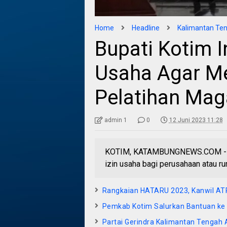
Home
Headline
Kalimantan Te
Bupati Kotim 
Usaha Agar M
Pelatihan Ma
admin 1
0
12 Juni 2023 11:28
KOTIM, KATAMBUNGNEWS.COM - Pe
izin usaha bagi perusahaan atau r
Rangkaian HATARU 2023, Kanwil AT
Pemkab Kotim Salurkan Bantuan ke 
Partai Gerindra Kalimantan Tengah A