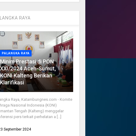
LANGKA RAYA
PALANGKA RAYA
Minim Prestasi di PON
XXI/2024 Aceh-Sumut,
KONI Kalteng Berikan
Klarifikasi
angka Raya, Katambungnes.com - Komite
hraga Nasional Indonesia (KONI)
imantan Tengah (Kalteng) menggelar
ferensi pers terkait perhelatan a [...]
23 September 2024