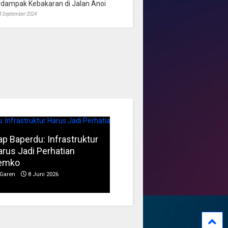
rdampak Kebakaran di Jalan Anoi
4 September 2024
p Baperdu: Infrastruktur
Musim Kemarau, DPRD
rus Jadi Perhatian
Dorong Pengelolaan
emko
Sampah yang Aman
Garen
8 Juni 2026
Garen
6 Juni 2026