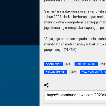
pemerintah tapi juga kepedulian dunia us
Sementara untuk dunia usaha yang telah
tahun 2023, Halikin berharap dapat mel
meningkatkan kompetensi sehingga mampu
juga bersaing menciptakan lapangan pek
“Saya juga berpesan kepada dunia usaha
mendidik dan melatih masyarakat untuk me
pungkasnya. (YL/TM).
AKADEMIKA
Ekonomi Bisnis
478
764
Kalteng Berkah
Kotawaringin Timu
1219