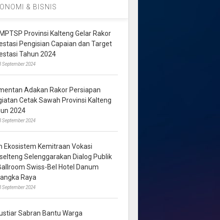
ONOMI & BISNIS
MPTSP Provinsi Kalteng Gelar Rakor
vestasi Pengisian Capaian dan Target
vestasi Tahun 2024
3 September 2024
mentan Adakan Rakor Persiapan
giatan Cetak Sawah Provinsi Kalteng
hun 2024
8 September 2024
m Ekosistem Kemitraan Vokasi
lselteng Selenggarakan Dialog Publik
 Ballroom Swiss-Bel Hotel Danum
langka Raya
8 September 2024
ustiar Sabran Bantu Warga