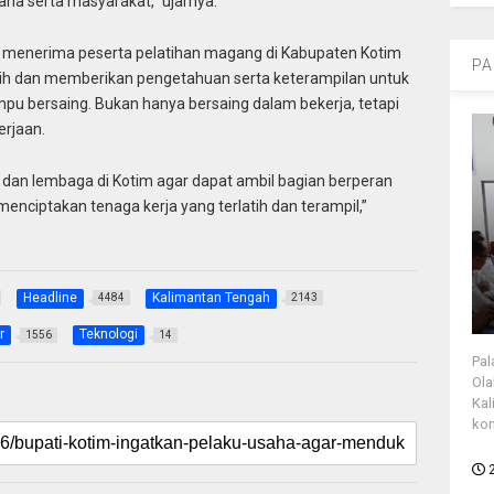
aha serta masyarakat,” ujarnya.
 menerima peserta pelatihan magang di Kabupaten Kotim
PA
atih dan memberikan pengetahuan serta keterampilan untuk
 bersaing. Bukan hanya bersaing dalam bekerja, tetapi
erjaan.
 dan lembaga di Kotim agar dapat ambil bagian berperan
nciptakan tenaga kerja yang terlatih dan terampil,”
Headline
Kalimantan Tengah
4484
2143
r
Teknologi
1556
14
Pal
Ola
Kal
kon