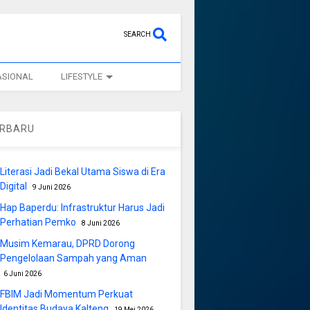
SEARCH
ASIONAL
LIFESTYLE
ERBARU
Literasi Jadi Bekal Utama Siswa di Era
Digital
9 Juni 2026
Hap Baperdu: Infrastruktur Harus Jadi
Perhatian Pemko
8 Juni 2026
Musim Kemarau, DPRD Dorong
Pengelolaan Sampah yang Aman
6 Juni 2026
FBIM Jadi Momentum Perkuat
Identitas Budaya Kalteng
19 Mei 2026