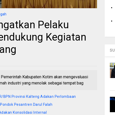
ngah
Ingatkan Pelaku
endukung Kegiatan
gang
SU
merintah Kabupaten Kotim akan mengevaluasi
umah industri yang menolak sebagai tempat bag
R/BPN Provinsi Kalteng Adakan Perlombaan
Pondok Pesantren Darul Falah
dakan Konsolidasi Internal