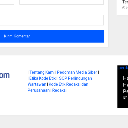
Te
1
atan di Gunung
|
Tentang Kami
|
Pedoman Media Siber
|
Ha
|
Etika Kode Etik
|
SOP Perlindungan
, Ini
Literasi Jadi Bekal Utama
Ha
Wartawan
|
Kode Etik Redaksi dan
bnya
Perusahaan
|
Redaksi
Siswa di Era Digital
P
atambungnews
Garen
9 Juni 2026