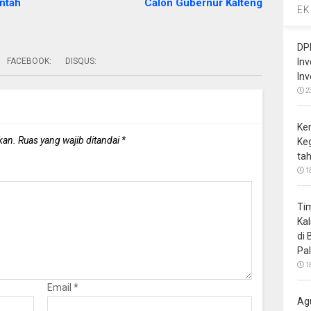
ntah
Calon Gubernur Kalteng
EK
DP
FACEBOOK:
DISQUS:
In
In
2
Ke
kan.
Ruas yang wajib ditandai
*
Ke
ta
1
Ti
Ka
di
Pa
1
Email
*
Ag