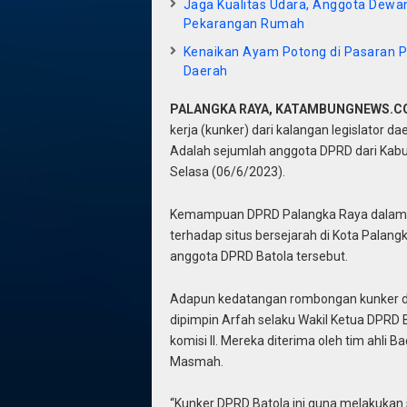
Jaga Kualitas Udara, Anggota Dewan
Pekarangan Rumah
Kenaikan Ayam Potong di Pasaran P
Daerah
PALANGKA RAYA, KATAMBUNGNEWS.
kerja (kunker) dari kalangan legislator da
Adalah sejumlah anggota DPRD dari Kabup
Selasa (06/6/2023).
Kemampuan DPRD Palangka Raya dalam 
terhadap situs bersejarah di Kota Palang
anggota DPRD Batola tersebut.
Adapun kedatangan rombongan kunker dar
dipimpin Arfah selaku Wakil Ketua DPRD 
komisi II. Mereka diterima oleh tim ahli
Masmah.
“Kunker DPRD Batola ini guna melakukan