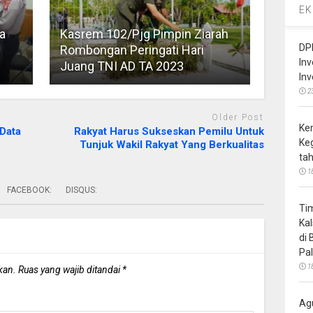
EK
a
Kasrem 102/Pjg Pimpin Ziarah
DP
Rombongan Peringati Hari
In
Juang TNI AD TA 2023
In
2
Older Post
Ke
Data
Rakyat Harus Sukseskan Pemilu Untuk
Ke
Tunjuk Wakil Rakyat Yang Berkualitas
ta
1
FACEBOOK:
DISQUS:
Ti
Ka
di
Pa
1
kan.
Ruas yang wajib ditandai
*
Ag