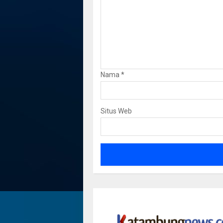
Nama
*
Situs Web
Dua Jemb