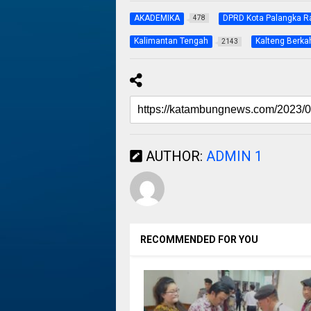
AKADEMIKA
DPRD Kota Palangka R
478
Kalimantan Tengah
Kalteng Berka
2143
AUTHOR:
ADMIN 1
RECOMMENDED FOR YOU