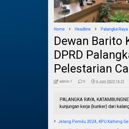
Home
Headline
Palangka Raya
Dewan Barito 
DPRD Palangka
Pelestarian C
admin 1
0
6 Juni 2023 16:21
PALANGKA RAYA, KATAMBUNGNEWS
kunjungan kerja (kunker) dari kalan
Jelang Pemilu 2024, KPU Kalteng G