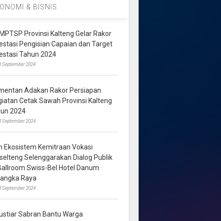
ONOMI & BISNIS
MPTSP Provinsi Kalteng Gelar Rakor
vestasi Pengisian Capaian dan Target
vestasi Tahun 2024
3 September 2024
mentan Adakan Rakor Persiapan
giatan Cetak Sawah Provinsi Kalteng
hun 2024
8 September 2024
m Ekosistem Kemitraan Vokasi
lselteng Selenggarakan Dialog Publik
 Ballroom Swiss-Bel Hotel Danum
langka Raya
8 September 2024
ustiar Sabran Bantu Warga