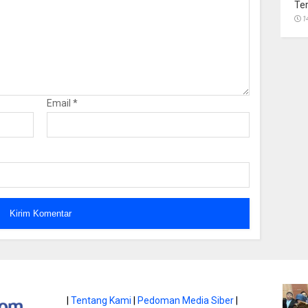
Te
1
Email
*
atan di Gunung
|
Tentang Kami
|
Pedoman Media Siber
|