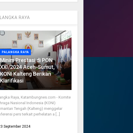
LANGKA RAYA
PALANGKA RAYA
Minim Prestasi di PON
XXI/2024 Aceh-Sumut,
KONI Kalteng Berikan
Klarifikasi
angka Raya, Katambungnes.com - Komite
hraga Nasional Indonesia (KONI)
imantan Tengah (Kalteng) menggelar
ferensi pers terkait perhelatan a [...]
23 September 2024