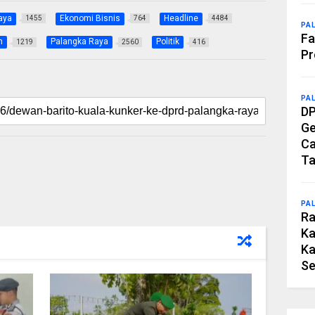
aya
Ekonomi Bisnis
Headline
1455
764
4484
PA
Fa
h
Palangka Raya
Politik
1219
2560
416
Pr
PA
DP
Ge
Ca
Ta
PA
Ra
Ka
Ka
Se