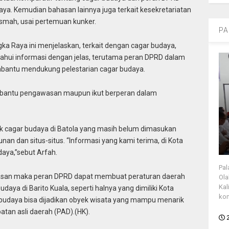
a. Kemudian bahasan lainnya juga terkait kesekretariatan
smah, usai pertemuan kunker.
PA
a Raya ini menjelaskan, terkait dengan cagar budaya,
hui informasi dengan jelas, terutama peran DPRD dalam
bantu mendukung pelestarian cagar budaya.
antu pengawasan maupun ikut berperan dalam
k cagar budaya di Batola yang masih belum dimasukan
nan dan situs-situs. “Informasi yang kami terima, di Kota
daya,”sebut Arfah.
Pal
wasan maka peran DPRD dapat membuat peraturan daerah
Ola
Kal
daya di Barito Kuala, seperti halnya yang dimiliki Kota
kon
budaya bisa dijadikan obyek wisata yang mampu menarik
tan asli daerah (PAD).(HK).