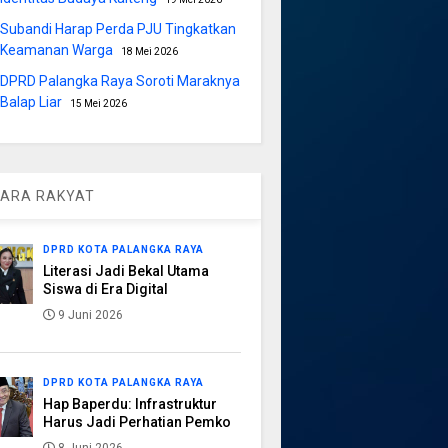
Subandi Harap Perda PJU Tingkatkan
Keamanan Warga
18 Mei 2026
DPRD Palangka Raya Soroti Maraknya
Balap Liar
15 Mei 2026
ARA RAKYAT
DPRD KOTA PALANGKA RAYA
Literasi Jadi Bekal Utama
Siswa di Era Digital
9 Juni 2026
DPRD KOTA PALANGKA RAYA
Hap Baperdu: Infrastruktur
Harus Jadi Perhatian Pemko