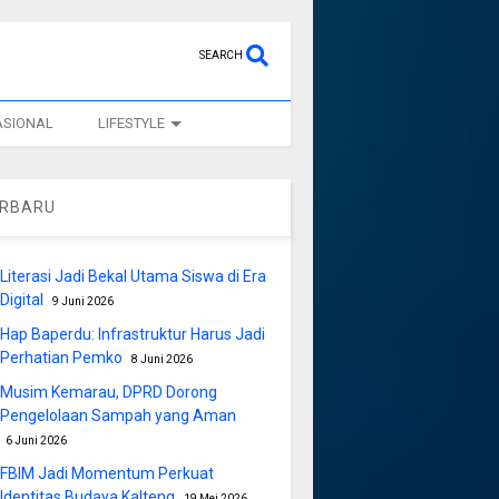
SEARCH
ASIONAL
LIFESTYLE
ERBARU
Literasi Jadi Bekal Utama Siswa di Era
Digital
9 Juni 2026
Hap Baperdu: Infrastruktur Harus Jadi
Perhatian Pemko
8 Juni 2026
Musim Kemarau, DPRD Dorong
Pengelolaan Sampah yang Aman
6 Juni 2026
FBIM Jadi Momentum Perkuat
Identitas Budaya Kalteng
19 Mei 2026