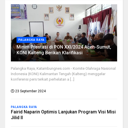
PALANGKA RAYA
Minim Prestasi di PON XXI/2024 Aceh-Sumut,
KONI Kalteng Berikan Klarifikasi
Palangka Raya, Katambungnes.com - Komite Olahraga Nasional
Indonesia (KONI) Kalimantan Tengah (Kalteng) menggelar
konferensi pers terkait perhelatan a [...]
23 September 2024
PALANGKA RAYA
Fairid Naparin Optimis Lanjukan Program Visi Misi
Jilid II