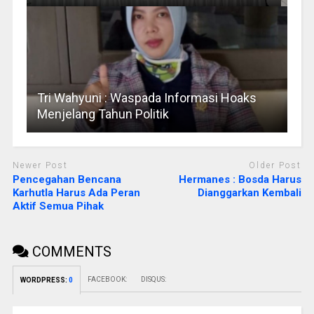
Tri Wahyuni : Waspada Informasi Hoaks
Menjelang Tahun Politik
Newer Post
Older Post
Pencegahan Bencana
Hermanes : Bosda Harus
Karhutla Harus Ada Peran
Dianggarkan Kembali
Aktif Semua Pihak
COMMENTS
FACEBOOK:
DISQUS:
WORDPRESS:
0