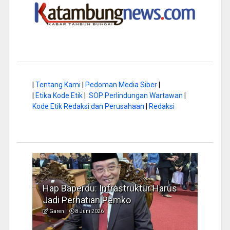
|
Tentang Kami
|
Pedoman Media Siber
|
|
Etika Kode Etik
|
SOP Perlindungan Wartawan
|
Kode Etik Redaksi dan Perusahaan
|
Redaksi
a di
Hap Baperdu: Infrastruktur Harus
Musi
Jadi Perhatian Pemko
Peng
Garen
8 Juni 2026
Garen