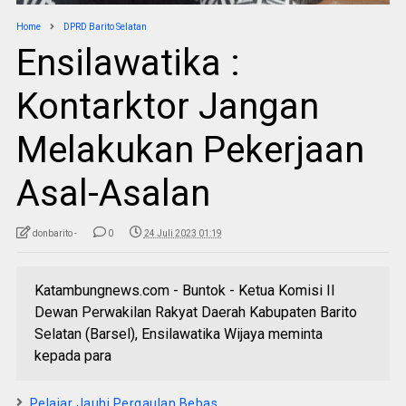
Home
DPRD Barito Selatan
Ensilawatika :
Kontarktor Jangan
Melakukan Pekerjaan
Asal-Asalan
donbarito -
0
24 Juli 2023 01:19
Katambungnews.com - Buntok - Ketua Komisi II
Dewan Perwakilan Rakyat Daerah Kabupaten Barito
Selatan (Barsel), Ensilawatika Wijaya meminta
kepada para
Pelajar Jauhi Pergaulan Bebas