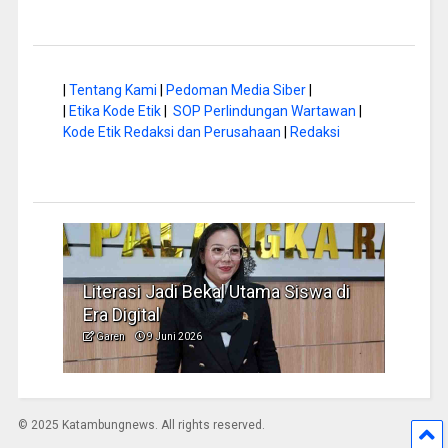
|
Tentang Kami
|
Pedoman Media Siber
|
|
Etika Kode Etik
|
SOP Perlindungan Wartawan
|
Kode Etik Redaksi dan Perusahaan
|
Redaksi
Literasi Jadi Bekal Utama Siswa di
Hap B
Era Digital
Jadi
Garen
9 Juni 2026
Garen
© 2025 Katambungnews. All rights reserved.