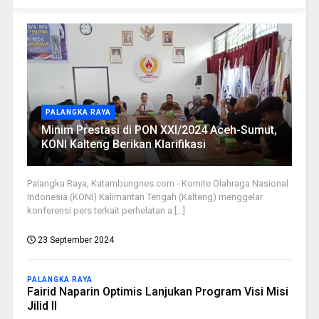
PALANGKA RAYA
Minim Prestasi di PON XXI/2024 Aceh-Sumut,
KONI Kalteng Berikan Klarifikasi
Palangka Raya, Katambungnes.com - Komite Olahraga Nasional
Indonesia (KONI) Kalimantan Tengah (Kalteng) menggelar
konferensi pers terkait perhelatan a [...]
23 September 2024
PALANGKA RAYA
Fairid Naparin Optimis Lanjukan Program Visi Misi
Jilid II