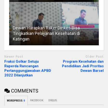
Dewan Harapkan Raker Dinkes Bisa
Tingkatkan Pelayanan Kesehatan di
Katingan
Newer Post
Older Post
Fraksi Golkar Setuju
Program Kesehatan dan
Raperda Rancangan
Pendidikan Jadi Proritas
Pertanggungjawaban APBD
Dewan Barsel
2022 Dilanjutkan
COMMENTS
FACEBOOK:
DISQUS:
WORDPRESS:
0