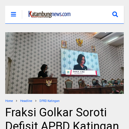
Home
Headline
DPRD Katingan
Fraksi Golkar Soroti
Defisit APBD Katingan