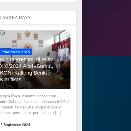
LANGKA RAYA
PALANGKA RAYA
Minim Prestasi di PON
XXI/2024 Aceh-Sumut,
KONI Kalteng Berikan
Klarifikasi
langka Raya, Katambungnes.com -
ite Olahraga Nasional Indonesia (KONI)
imantan Tengah (Kalteng) menggelar
ferensi pers terkait perhelatan a [...]
23 September 2024