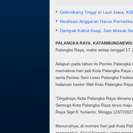
Gelombang Tinggi di Laut Jawa, KS
Realisasi Anggaran Harus Perhatika
Dampak Kabut Asap, Jam Masuk Se
PALANGKA RAYA, KATAMBUNGNEWS
Palangka Raya, maka setiap tanggal 17 Ju
Adapun pada tahun ini Pemko Palangka R
memaknai hari jadi Kota Palangka Raya 
serta Pentas Seni Lewu Palangka Festiva
halaman kantor Wali Kota Palangka Raya
“Dirgahayu Kota Palangka Raya dimana p
Semoga Kota Palangka Raya terus maju 
Raya Sigit K Yunianto, Minggu (23/7/202
Menurutnya, di momen hari jadi Kota 
masyarakat, dapat bersama-sama mewuju