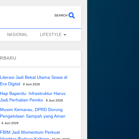
SEARCH
NASIONAL
LIFESTYLE
ERBARU
Literasi Jadi Bekal Utama Siswa di
Era Digital
9 Juni 2026
Hap Baperdu: Infrastruktur Harus
Jadi Perhatian Pemko
8 Juni 2026
Musim Kemarau, DPRD Dorong
Pengelolaan Sampah yang Aman
6 Juni 2026
FBIM Jadi Momentum Perkuat
Identitas Budaya Kalteng