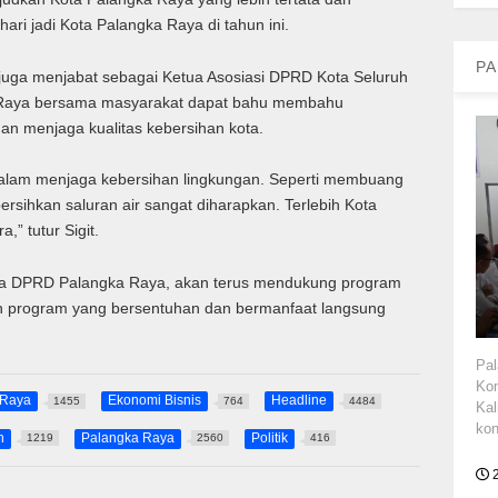
ari jadi Kota Palangka Raya di tahun ini.
PA
 juga menjabat sebagai Ketua Asosiasi DPRD Kota Seluruh
a Raya bersama masyarakat dapat bahu membahu
 menjaga kualitas kebersihan kota.
 dalam menjaga kebersihan lingkungan. Seperti membuang
sihkan saluran air sangat diharapkan. Terlebih Kota
” tutur Sigit.
ta DPRD Palangka Raya, akan terus mendukung program
ih program yang bersentuhan dan bermanfaat langsung
Pa
Kom
 Raya
Ekonomi Bisnis
Headline
1455
764
4484
Kal
kon
h
Palangka Raya
Politik
1219
2560
416