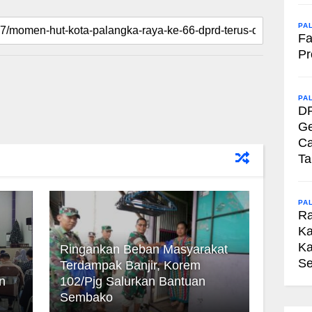
PA
Fa
Pr
PA
DP
Ge
Ca
Ta
PA
R
Ka
Ka
Ringankan Beban Masyarakat
Se
Terdampak Banjir, Korem
n
102/Pjg Salurkan Bantuan
Sembako