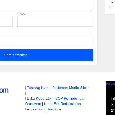
Te
1
Email
*
|
Tentang Kami
Dua Jembatan di Gunung
|
Pedoman Media Siber
Harap Perda PJU
|
Mas Putus, Ini
an Keamanan
Li
|
Etika Kode Etik
|
SOP Perlindungan
Penyebabnya
Wartawan
|
Kode Etik Redaksi dan
Si
dwinova katambungnews
Perusahaan
|
Redaksi
18 Mei 2026
3 April 2020