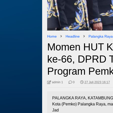
Home
Headline
Palangka Raya
Momen HUT Ko
ke-66, DPRD 
Program Pem
admin 1
0
27 Juli 2023 16:17
PALANGKA RAYA, KATAMBUNGNE
Kota (Pemko) Palangka Raya, maka
Jad