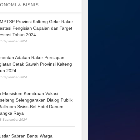
ONOMI & BISNIS
MPTSP Provinsi Kalteng Gelar Rakor
vestasi Pengisian Capaian dan Target
vestasi Tahun 2024
3 September 2024
mentan Adakan Rakor Persiapan
giatan Cetak Sawah Provinsi Kalteng
hun 2024
8 September 2024
m Ekosistem Kemitraan Vokasi
lselteng Selenggarakan Dialog Publik
 Ballroom Swiss-Bel Hotel Danum
langka Raya
8 September 2024
ustiar Sabran Bantu Warga