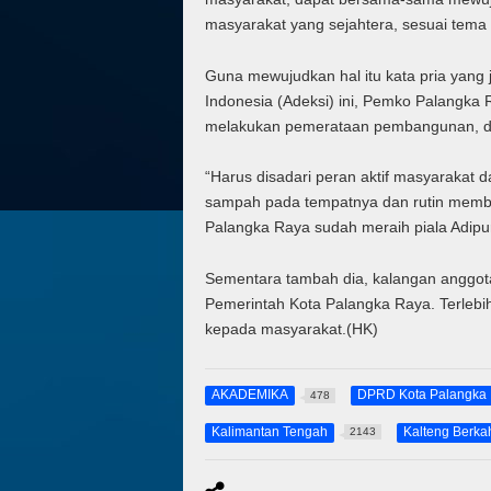
masyarakat yang sejahtera, sesuai tema h
Guna mewujudkan hal itu kata pria yang
Indonesia (Adeksi) ini, Pemko Palangk
melakukan pemerataan pembangunan, dan
“Harus disadari peran aktif masyarakat
sampah pada tempatnya dan rutin member
Palangka Raya sudah meraih piala Adipura,
Sementara tambah dia, kalangan anggo
Pemerintah Kota Palangka Raya. Terleb
kepada masyarakat.(HK)
AKADEMIKA
DPRD Kota Palangka
478
Kalimantan Tengah
Kalteng Berka
2143