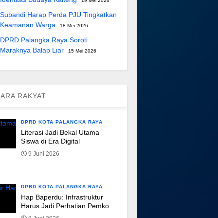
19 Mei 2026
Subandi Harap Perda PJU Tingkatkan
Keamanan Warga
18 Mei 2026
DPRD Palangka Raya Soroti
Maraknya Balap Liar
15 Mei 2026
ARA RAKYAT
DPRD KOTA PALANGKA RAYA
Literasi Jadi Bekal Utama
Siswa di Era Digital
9 Juni 2026
DPRD KOTA PALANGKA RAYA
Hap Baperdu: Infrastruktur
Harus Jadi Perhatian Pemko