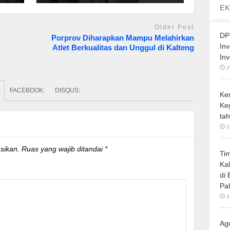
EK
Older Post
DP
Porprov Diharapkan Mampu Melahirkan
In
Atlet Berkualitas dan Unggul di Kalteng
In
2
FACEBOOK:
DISQUS:
Ke
Ke
ta
1
sikan.
Ruas yang wajib ditandai
*
Ti
Ka
di
Pa
1
Ag