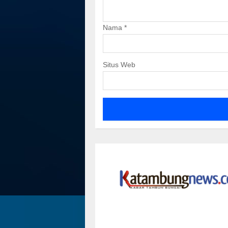
Nama
*
Situs Web
FBIM Jadi Momentum
Subandi 
Perkuat Identitas Budaya
Tingkatk
Kalteng
Warga
Garen
19 Mei 2026
Garen