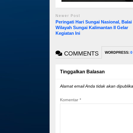
Newer Post
Peringati Hari Sungai Nasional, Balai
Wilayah Sungai Kalimantan II Gelar
Kegiatan Ini
COMMENTS
WORDPRESS:
0
Tinggalkan Balasan
Alamat email Anda tidak akan dipublika
Komentar
*