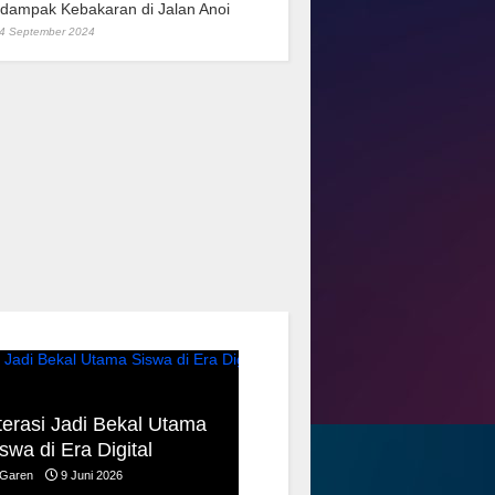
rdampak Kebakaran di Jalan Anoi
4 September 2024
Hap Baperdu: Infrastruktu
terasi Jadi Bekal Utama
Harus Jadi Perhatian
swa di Era Digital
Pemko
Garen
9 Juni 2026
Garen
8 Juni 2026