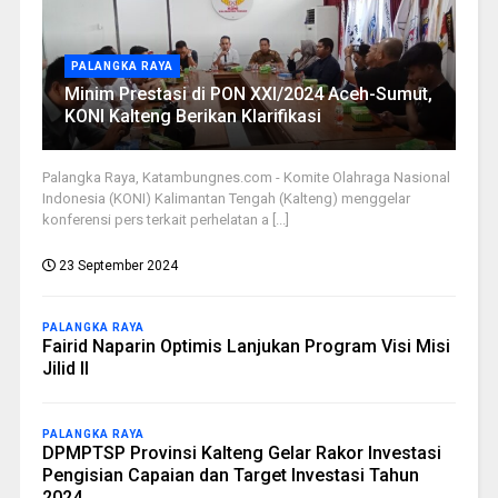
PALANGKA RAYA
Minim Prestasi di PON XXI/2024 Aceh-Sumut,
KONI Kalteng Berikan Klarifikasi
Palangka Raya, Katambungnes.com - Komite Olahraga Nasional
Indonesia (KONI) Kalimantan Tengah (Kalteng) menggelar
konferensi pers terkait perhelatan a [...]
23 September 2024
PALANGKA RAYA
Fairid Naparin Optimis Lanjukan Program Visi Misi
Jilid II
PALANGKA RAYA
DPMPTSP Provinsi Kalteng Gelar Rakor Investasi
Pengisian Capaian dan Target Investasi Tahun
2024