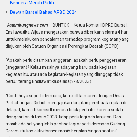
Bendera Merah Putih
Dewan Barsel Bahas APBD 2024
katambungnews.com
– BUNTOK – Ketua Komisi II DPRD Barsel,
Ensilawatika Wijaya mengatakan bahwa diberikan selama 4 hari
untuk melakukan pendalaman terhadap program kegiatan yang
diajukan oleh Satuan Organisasi Perangkat Daerah (SOPD)
“Apakah perlu ditambah anggaran, apakah perlu penggerseran
(anggaran)? Kalau misalnya ada yang baru pada kegiatan-
kegiatan itu, atau ada kegiatan-kegiatan yang dianggap tidak
perlu,” terang Ensilawatika,selasa(8/8/2023)
“Contohnya seperti dermaga, komisi II kemaren dengan Dinas
Perhubungan. Dishub mengajukan lanjutan pembuatan jalan di
Jelapat, kami di komisi II merasa tidak perlu itu, karena sudah
dianggarkan di tahun 2023, tidap perlu lagi ada lanjutan. Dan
masih ada hal yang lebih penting lagi seperti dermaga Gudang
Garam, itu kan aktivitasnya masih berjalan hingga saat ini,”