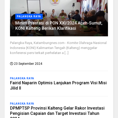
PALANGKA RAYA
Minim Prestasi di PON XXI/2024 Aceh-Sumut,
KONI Kalteng Berikan Klarifikasi
Palangka Raya, Katambungnes.com - Komite Olahraga Nasional
Indonesia (KONI) Kalimantan Tengah (Kalteng) menggelar
konferensi pers terkait perhelatan a [...]
23 September 2024
PALANGKA RAYA
Fairid Naparin Optimis Lanjukan Program Visi Misi
Jilid II
PALANGKA RAYA
DPMPTSP Provinsi Kalteng Gelar Rakor Investasi
Pengisian Capaian dan Target Investasi Tahun