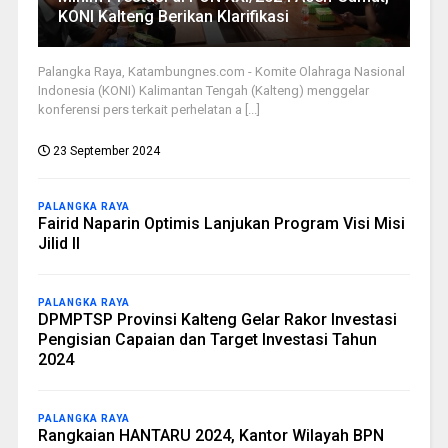
KONI Kalteng Berikan Klarifikasi
Palangka Raya, Katambungnes.com - Komite Olahraga Nasional
Indonesia (KONI) Kalimantan Tengah (Kalteng) menggelar
konferensi pers terkait perhelatan a [...]
23 September 2024
PALANGKA RAYA
Fairid Naparin Optimis Lanjukan Program Visi Misi
Jilid II
PALANGKA RAYA
DPMPTSP Provinsi Kalteng Gelar Rakor Investasi
Pengisian Capaian dan Target Investasi Tahun
2024
PALANGKA RAYA
Rangkaian HANTARU 2024, Kantor Wilayah BPN