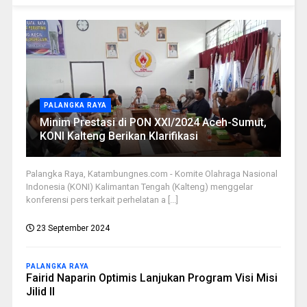
PALANGKA RAYA
Minim Prestasi di PON XXI/2024 Aceh-Sumut,
KONI Kalteng Berikan Klarifikasi
Palangka Raya, Katambungnes.com - Komite Olahraga Nasional
Indonesia (KONI) Kalimantan Tengah (Kalteng) menggelar
konferensi pers terkait perhelatan a [...]
23 September 2024
PALANGKA RAYA
Fairid Naparin Optimis Lanjukan Program Visi Misi
Jilid II