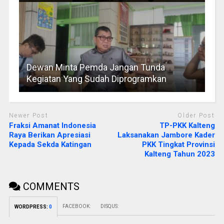
Dewan Minta Pemda Jangan Tunda
Kegiatan Yang Sudah Diprogramkan
Newer Post
Older Post
Fraksi Amanat Indonesia
TP-PKK Kalteng
Raya Berikan Apresiasi
Laksanakan Jambore Kader
Kepada Sekda Katingan
PKK Tingkat Provinsi
Kalteng Tahun 2023
COMMENTS
FACEBOOK:
DISQUS:
WORDPRESS:
0