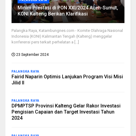
PALANGKA RAYA
Minim Prestasi di PON XXI/2024 Aceh-Sumut,
KONI Kalteng Berikan Klarifikasi
Palangka Raya, Katambungnes.com - Komite Olahraga Nasional
Indonesia (KONI) Kalimantan Tengah (Kalteng) menggelar
konferensi pers terkait perhelatan a [...]
23 September 2024
PALANGKA RAYA
Fairid Naparin Optimis Lanjukan Program Visi Misi
Jilid II
PALANGKA RAYA
DPMPTSP Provinsi Kalteng Gelar Rakor Investasi
Pengisian Capaian dan Target Investasi Tahun
2024
PALANGKA RAYA