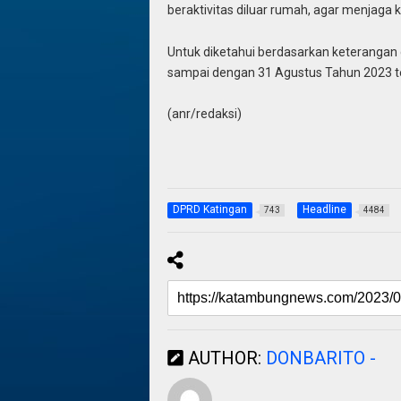
beraktivitas diluar rumah, agar menjaga
Untuk diketahui berdasarkan keterangan 
sampai dengan 31 Agustus Tahun 2023 ter
(anr/redaksi)
DPRD Katingan
Headline
743
4484
AUTHOR:
DONBARITO -