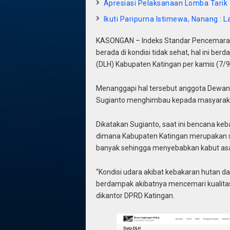
Apresiasi Pelaksanaan Lomba Tarik 
Ikuti Paripurna Istimewa, Nanang 
KASONGAN – Indeks Standar Pencemaran U
berada di kondisi tidak sehat, hal ini be
(DLH) Kabupaten Katingan per kamis (7/9
Menanggapi hal tersebut anggota Dewan
Sugianto menghimbau kepada masyaraka
Dikatakan Sugianto, saat ini bencana ke
dimana Kabupaten Katingan merupakan sa
banyak sehingga menyebabkan kabut asap s
“Kondisi udara akibat kebakaran hutan da
berdampak akibatnya mencemari kualitas u
dikantor DPRD Katingan.