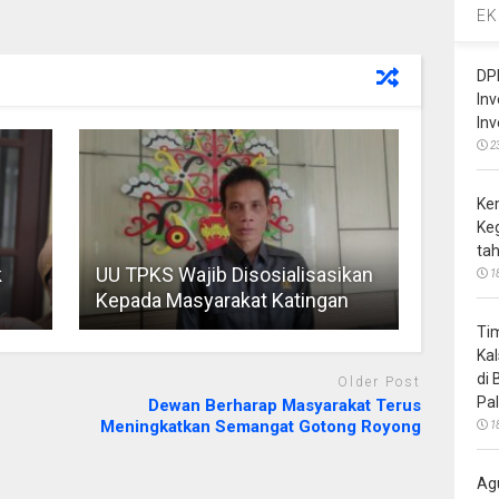
EK
DP
In
In
2
Ke
Ke
ta
k
UU TPKS Wajib Disosialisasikan
1
Kepada Masyarakat Katingan
Ti
Ka
di
Older Post
Pa
Dewan Berharap Masyarakat Terus
Meningkatkan Semangat Gotong Royong
1
Ag