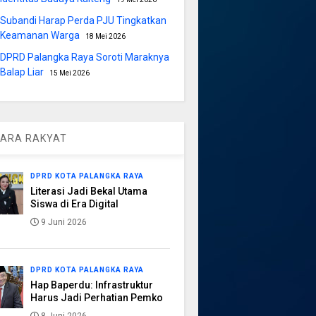
Subandi Harap Perda PJU Tingkatkan
Keamanan Warga
18 Mei 2026
DPRD Palangka Raya Soroti Maraknya
Balap Liar
15 Mei 2026
ARA RAKYAT
DPRD KOTA PALANGKA RAYA
Literasi Jadi Bekal Utama
Siswa di Era Digital
9 Juni 2026
DPRD KOTA PALANGKA RAYA
Hap Baperdu: Infrastruktur
Harus Jadi Perhatian Pemko