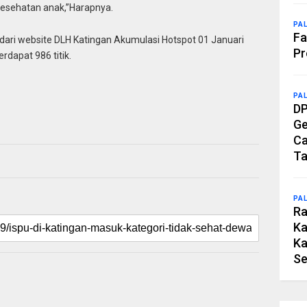
 kesehatan anak,”Harapnya.
PA
Fa
dari website DLH Katingan Akumulasi Hotspot 01 Januari
Pr
dapat 986 titik.
PA
DP
Ge
Ca
Ta
PA
Ra
Ka
Ka
Se