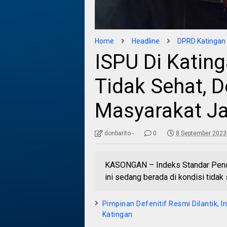
Home
Headline
DPRD Katingan
ISPU Di Katin
Tidak Sehat, 
Masyarakat J
donbarito -
0
8 September 2023
KASONGAN – Indeks Standar Pence
ini sedang berada di kondisi tidak 
Pimpinan Defenitif Resmi Dilantik,
Katingan