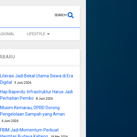
SEARCH
ASIONAL
LIFESTYLE
ERBARU
Literasi Jadi Bekal Utama Siswa di Era
Digital
9 Juni 2026
Hap Baperdu: Infrastruktur Harus Jadi
Perhatian Pemko
8 Juni 2026
Musim Kemarau, DPRD Dorong
Pengelolaan Sampah yang Aman
6 Juni 2026
FBIM Jadi Momentum Perkuat
Identitas Budaya Kalteng
19 Mei 2026