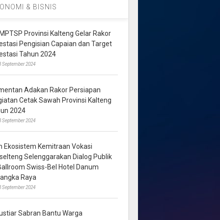
ONOMI & BISNIS
MPTSP Provinsi Kalteng Gelar Rakor
vestasi Pengisian Capaian dan Target
vestasi Tahun 2024
3 September 2024
mentan Adakan Rakor Persiapan
giatan Cetak Sawah Provinsi Kalteng
hun 2024
8 September 2024
m Ekosistem Kemitraan Vokasi
lselteng Selenggarakan Dialog Publik
 Ballroom Swiss-Bel Hotel Danum
langka Raya
8 September 2024
ustiar Sabran Bantu Warga