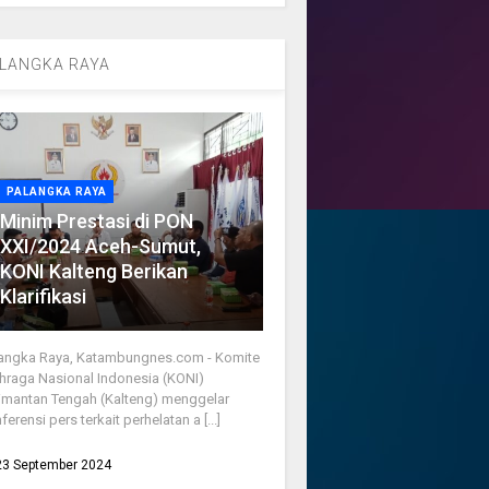
LANGKA RAYA
PALANGKA RAYA
Minim Prestasi di PON
XXI/2024 Aceh-Sumut,
KONI Kalteng Berikan
Klarifikasi
angka Raya, Katambungnes.com - Komite
hraga Nasional Indonesia (KONI)
imantan Tengah (Kalteng) menggelar
ferensi pers terkait perhelatan a [...]
23 September 2024