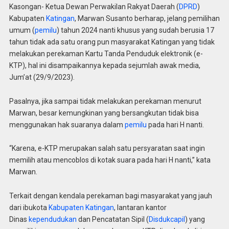
Kasongan- Ketua Dewan Perwakilan Rakyat Daerah (
DPRD
)
Kabupaten
Katingan
, Marwan Susanto berharap, jelang pemilihan
umum (
pemilu
) tahun 2024 nanti khusus yang sudah berusia 17
tahun tidak ada satu orang pun masyarakat Katingan yang tidak
melakukan perekaman Kartu Tanda Penduduk elektronik (e-
KTP), hal ini disampaikannya kepada sejumlah awak media,
Jum’at (29/9/2023).
Pasalnya, jika sampai tidak melakukan perekaman menurut
Marwan, besar kemungkinan yang bersangkutan tidak bisa
menggunakan hak suaranya dalam
pemilu
pada hari H nanti.
“Karena, e-KTP merupakan salah satu persyaratan saat ingin
memilih atau mencoblos di kotak suara pada hari H nanti,” kata
Marwan.
Terkait dengan kendala perekaman bagi masyarakat yang jauh
dari ibukota
Kabupaten Katingan
, lantaran kantor
Dinas
kependudukan
dan Pencatatan Sipil (
Disdukcapil
) yang