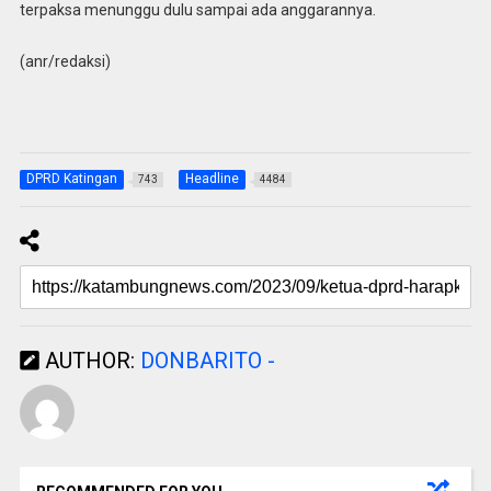
terpaksa menunggu dulu sampai ada anggarannya.
(anr/redaksi)
DPRD Katingan
Headline
743
4484
AUTHOR:
DONBARITO -