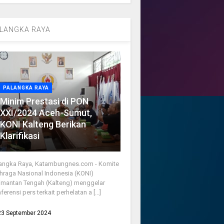
LANGKA RAYA
PALANGKA RAYA
Minim Prestasi di PON
XXI/2024 Aceh-Sumut,
KONI Kalteng Berikan
Klarifikasi
angka Raya, Katambungnes.com - Komite
hraga Nasional Indonesia (KONI)
imantan Tengah (Kalteng) menggelar
ferensi pers terkait perhelatan a [...]
23 September 2024