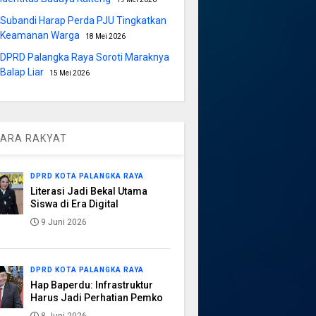
Subandi Harap Perda PJU Tingkatkan
Keamanan Warga
18 Mei 2026
DPRD Palangka Raya Soroti Maraknya
Balap Liar
15 Mei 2026
ARA RAKYAT
DPRD KOTA PALANGKA RAYA
Literasi Jadi Bekal Utama
Siswa di Era Digital
9 Juni 2026
DPRD KOTA PALANGKA RAYA
Hap Baperdu: Infrastruktur
Harus Jadi Perhatian Pemko