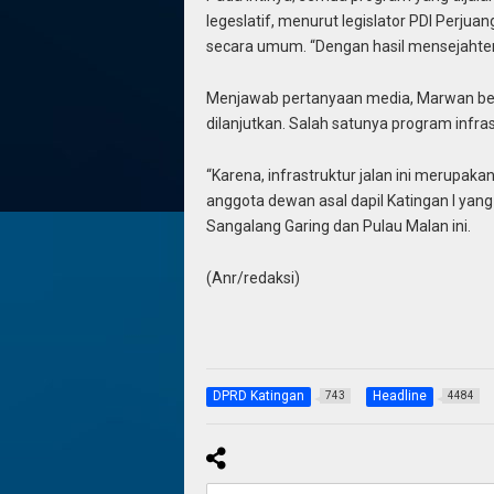
legeslatif, menurut legislator PDI Perju
secara umum. “Dengan hasil mensejahter
Menjawab pertanyaan media, Marwan be
dilanjutkan. Salah satunya program infra
“Karena, infrastruktur jalan ini merupaka
anggota dewan asal dapil Katingan I yang
Sangalang Garing dan Pulau Malan ini.
(Anr/redaksi)
DPRD Katingan
Headline
743
4484