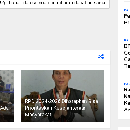
PA
Fa
Pr
PA
DP
Ge
Ca
Ta
PA
Ra
Ka
RPD 2024-2026 Diharapkan Bisa
Ka
 Ada
Prioritaskan Kesejahteraan
Se
Masyarakat