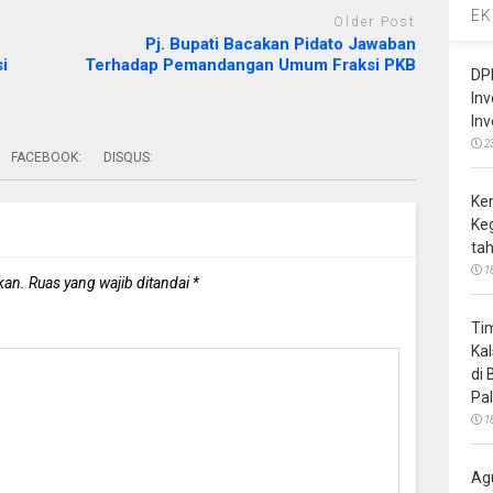
EK
Older Post
Pj. Bupati Bacakan Pidato Jawaban
i
Terhadap Pemandangan Umum Fraksi PKB
DP
In
In
2
FACEBOOK:
DISQUS:
Ke
Ke
ta
1
kan.
Ruas yang wajib ditandai
*
Ti
Ka
di
Pa
1
Ag