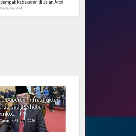
rdampak Kebakaran di Jalan Anoi
4 September 2024
p Baperdu: Infrastruktur
Musim Kemarau, DPRD
rus Jadi Perhatian
Dorong Pengelolaan
emko
Sampah yang Aman
Garen
8 Juni 2026
Garen
6 Juni 2026