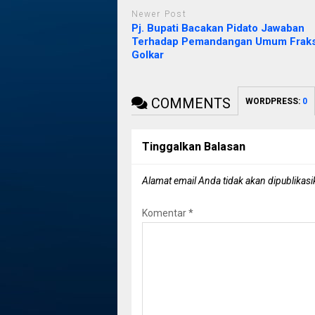
Newer Post
Pj. Bupati Bacakan Pidato Jawaban
Terhadap Pemandangan Umum Fraks
Golkar
COMMENTS
WORDPRESS:
0
Tinggalkan Balasan
Alamat email Anda tidak akan dipublikasi
Komentar
*