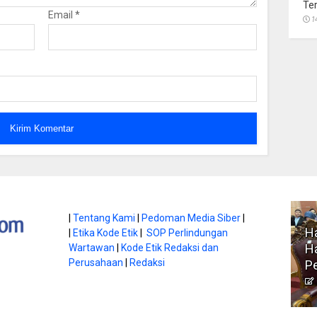
Te
Email
*
1
atan di Gunung
|
Tentang Kami
|
Pedoman Media Siber
|
Ha
|
Etika Kode Etik
|
SOP Perlindungan
, Ini
Literasi Jadi Bekal Utama
Ha
Wartawan
|
Kode Etik Redaksi dan
bnya
Perusahaan
|
Redaksi
Siswa di Era Digital
P
atambungnews
Garen
9 Juni 2026