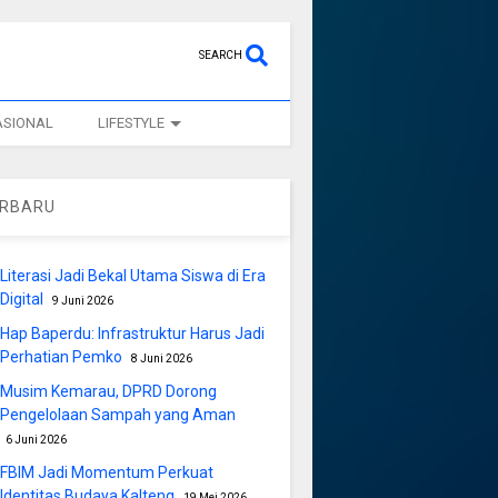
SEARCH
ASIONAL
LIFESTYLE
ERBARU
Literasi Jadi Bekal Utama Siswa di Era
Digital
9 Juni 2026
Hap Baperdu: Infrastruktur Harus Jadi
Perhatian Pemko
8 Juni 2026
Musim Kemarau, DPRD Dorong
Pengelolaan Sampah yang Aman
6 Juni 2026
FBIM Jadi Momentum Perkuat
Identitas Budaya Kalteng
19 Mei 2026