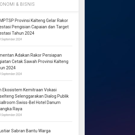
ONOMI & BISNIS
MPTSP Provinsi Kalteng Gelar Rakor
vestasi Pengisian Capaian dan Target
vestasi Tahun 2024
3 September 2024
mentan Adakan Rakor Persiapan
giatan Cetak Sawah Provinsi Kalteng
hun 2024
8 September 2024
m Ekosistem Kemitraan Vokasi
lselteng Selenggarakan Dialog Publik
 Ballroom Swiss-Bel Hotel Danum
langka Raya
8 September 2024
ustiar Sabran Bantu Warga