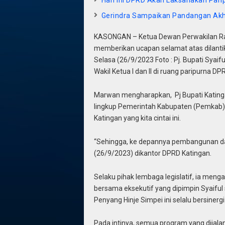
Hari Ini DPRD Akan Laksanakan Pari
Gerindra Sampaikan Pandangan Akhi
KASONGAN – Ketua Dewan Perwakilan Ra
memberikan ucapan selamat atas dilantikny
Selasa (26/9/2023 Foto : Pj. Bupati Sya
Wakil Ketua I dan II di ruang paripurna 
Marwan mengharapkan, Pj Bupati Kating
lingkup Pemerintah Kabupaten (Pemka
Katingan yang kita cintai ini.
“Sehingga, ke depannya pembangunan dae
(26/9/2023) dikantor DPRD Katingan.
Selaku pihak lembaga legislatif, ia meng
bersama eksekutif yang dipimpin Syaifu
Penyang Hinje Simpei ini selalu bersinergi
Pada intinya, semua program yang dijal