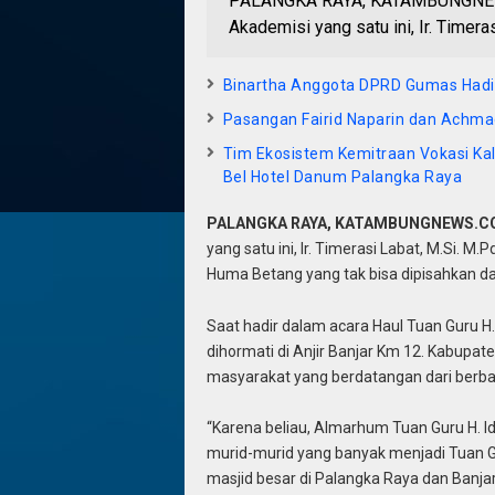
PALANGKA RAYA, KATAMBUNGNEWS
Akademisi yang satu ini, Ir. Timera
Binartha Anggota DPRD Gumas Hadir
Pasangan Fairid Naparin dan Achmad
Tim Ekosistem Kemitraan Vokasi Kal
Bel Hotel Danum Palangka Raya
PALANGKA RAYA, KATAMBUNGNEWS.
yang satu ini, Ir. Timerasi Labat, M.Si. M
Huma Betang yang tak bisa dipisahkan dar
Saat hadir dalam acara Haul Tuan Guru 
dihormati di Anjir Banjar Km 12. Kabupa
masyarakat yang berdatangan dari berba
“Karena beliau, Almarhum Tuan Guru H. 
murid-murid yang banyak menjadi Tuan G
masjid besar di Palangka Raya dan Banja