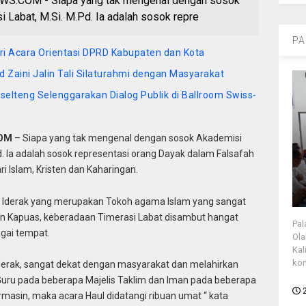
.COM - Siapa yang tak mengenal dengan sosok
si Labat, M.Si. M.Pd. Ia adalah sosok repre
PA
i Acara Orientasi DPRD Kabupaten dan Kota
 Zaini Jalin Tali Silaturahmi dengan Masyarakat
selteng Selenggarakan Dialog Publik di Ballroom Swiss-
COM
– Siapa yang tak mengenal dengan sosok Akademisi
.Pd. Ia adalah sosok representasi orang Dayak dalam Falsafah
i Islam, Kristen dan Kaharingan.
H. Iderak yang merupakan Tokoh agama Islam yang sangat
ten Kapuas, keberadaan Timerasi Labat disambut hangat
Pal
gai tempat.
Ola
Kal
kon
Iderak, sangat dekat dengan masyarakat dan melahirkan
uru pada beberapa Majelis Taklim dan Iman pada beberapa
rmasin, maka acara Haul didatangi ribuan umat “ kata