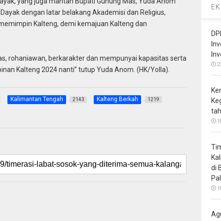
 Dayak, yang juga mantan Bupati Gunung Mas, Yuda Anom
EK
ayak dengan latar belakang Akademisi dan Religius,
t memimpin Kalteng, demi kemajuan Kalteng dan
DP
In
In
das, rohaniawan, berkarakter dan mempunyai kapasitas serta
2
pinan Kalteng 2024 nanti” tutup Yuda Anom. (HK/Yolla).
Ke
Kalimantan Tengah
Kalteng Berkah
2143
1219
Ke
ta
1
Ti
Ka
di
Pa
1
Ag