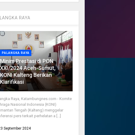
LANGKA RAYA
PALANGKA RAYA
Minim Prestasi di PON
XXI/2024 Aceh-Sumut,
KONI Kalteng Berikan
Klarifikasi
angka Raya, Katambungnes.com - Komite
hraga Nasional Indonesia (KONI)
imantan Tengah (Kalteng) menggelar
ferensi pers terkait perhelatan a [...]
23 September 2024