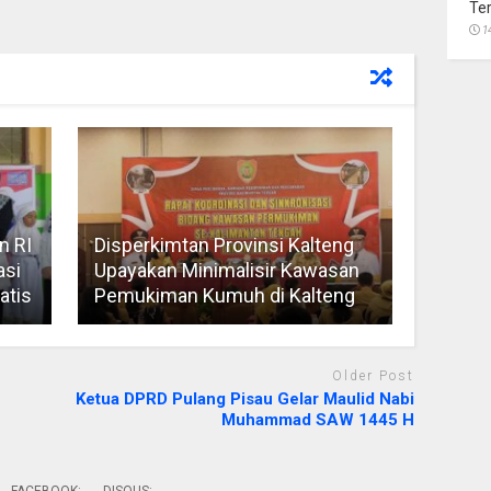
Te
1
n RI
Disperkimtan Provinsi Kalteng
asi
Upayakan Minimalisir Kawasan
atis
Pemukiman Kumuh di Kalteng
Older Post
Ketua DPRD Pulang Pisau Gelar Maulid Nabi
Muhammad SAW 1445 H
FACEBOOK:
DISQUS: