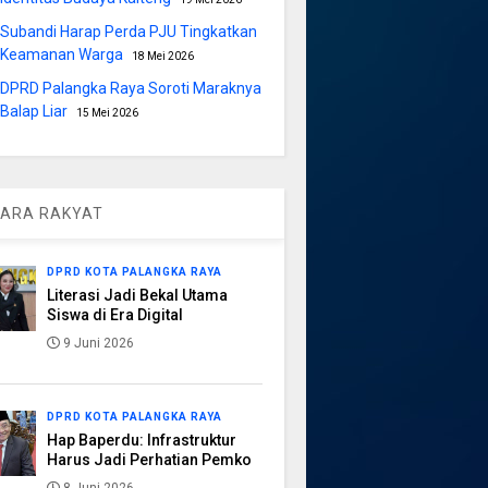
Subandi Harap Perda PJU Tingkatkan
Keamanan Warga
18 Mei 2026
DPRD Palangka Raya Soroti Maraknya
Balap Liar
15 Mei 2026
ARA RAKYAT
DPRD KOTA PALANGKA RAYA
Literasi Jadi Bekal Utama
Siswa di Era Digital
9 Juni 2026
DPRD KOTA PALANGKA RAYA
Hap Baperdu: Infrastruktur
Harus Jadi Perhatian Pemko