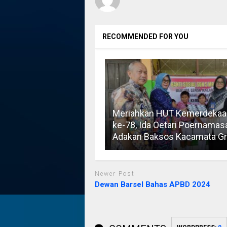
RECOMMENDED FOR YOU
Meriahkan HUT Kemerdekaa
ke-78, Ida Oetari Poernamas
Adakan Baksos Kacamata Gr
Newer Post
Dewan Barsel Bahas APBD 2024