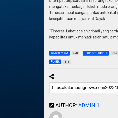
Ditempat terpisah, salah seorang tokoh
mengatakan, sebagai Tokoh muda orang D
Timerasi Labat sangat pantas untuk iku
kesejahteraan masyarakat Dayak.
“Timerasi Labat adalah pribadi yang cer
kapabilitas untuk menjadi salah satu pim
AKADEMIKA
Ekonomi Bisnis
478
764
Politik
416
AUTHOR:
ADMIN 1