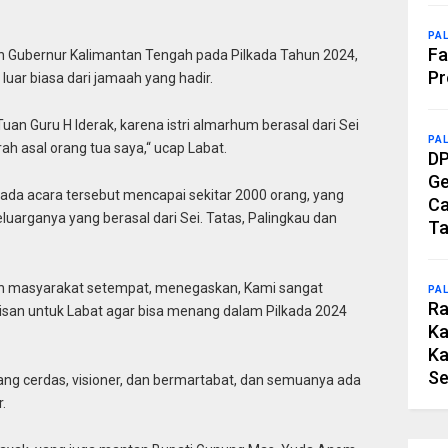
PA
Fa
on Gubernur Kalimantan Tengah pada Pilkada Tahun 2024,
Pr
ar biasa dari jamaah yang hadir.
an Guru H Iderak, karena istri almarhum berasal dari Sei
PA
 asal orang tua saya,“ ucap Labat.
DP
Ge
ada acara tersebut mencapai sekitar 2000 orang, yang
Ca
luarganya yang berasal dari Sei. Tatas, Palingkau dan
Ta
okoh masyarakat setempat, menegaskan, Kami sangat
PA
Ra
san untuk Labat agar bisa menang dalam Pilkada 2024
Ka
Ka
Se
ng cerdas, visioner, dan bermartabat, dan semuanya ada
.