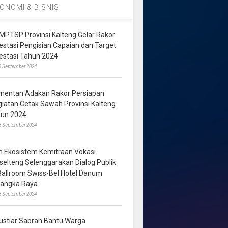
ONOMI & BISNIS
MPTSP Provinsi Kalteng Gelar Rakor
vestasi Pengisian Capaian dan Target
vestasi Tahun 2024
3 September 2024
mentan Adakan Rakor Persiapan
giatan Cetak Sawah Provinsi Kalteng
hun 2024
8 September 2024
m Ekosistem Kemitraan Vokasi
lselteng Selenggarakan Dialog Publik
 Ballroom Swiss-Bel Hotel Danum
langka Raya
8 September 2024
ustiar Sabran Bantu Warga