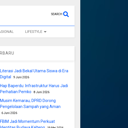
SEARCH
ASIONAL
LIFESTYLE
ERBARU
Literasi Jadi Bekal Utama Siswa di Era
Digital
9 Juni 2026
Hap Baperdu: Infrastruktur Harus Jadi
Perhatian Pemko
8 Juni 2026
Musim Kemarau, DPRD Dorong
Pengelolaan Sampah yang Aman
6 Juni 2026
FBIM Jadi Momentum Perkuat
Identitas Budaya Kalteng
19 Mei 2026