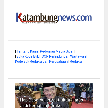
|
Tentang Kami
|
Pedoman Media Siber
|
|
Etika Kode Etik
|
SOP Perlindungan Wartawan
|
Kode Etik Redaksi dan Perusahaan
|
Redaksi
a di
Hap Baperdu: Infrastruktur Harus
Musi
Jadi Perhatian Pemko
Peng