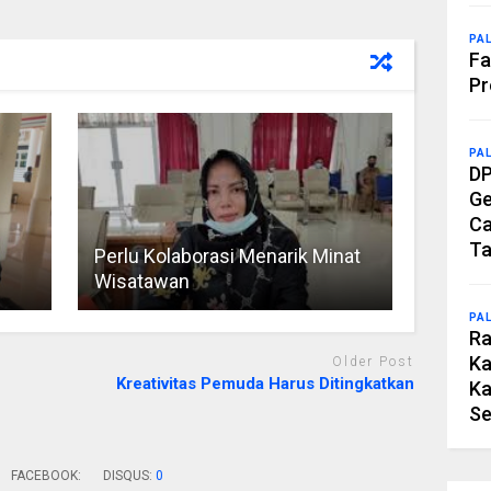
PA
Fa
Pr
PA
DP
Ge
Ca
Ta
Perlu Kolaborasi Menarik Minat
Wisatawan
PA
Ra
Ka
Older Post
Kreativitas Pemuda Harus Ditingkatkan
Ka
Se
FACEBOOK:
DISQUS:
0