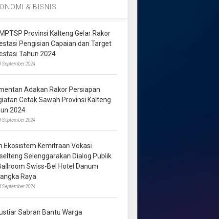
ONOMI & BISNIS
MPTSP Provinsi Kalteng Gelar Rakor
vestasi Pengisian Capaian dan Target
vestasi Tahun 2024
3 September 2024
mentan Adakan Rakor Persiapan
giatan Cetak Sawah Provinsi Kalteng
hun 2024
8 September 2024
m Ekosistem Kemitraan Vokasi
lselteng Selenggarakan Dialog Publik
 Ballroom Swiss-Bel Hotel Danum
langka Raya
8 September 2024
ustiar Sabran Bantu Warga