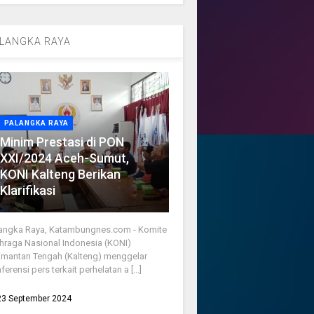
LANGKA RAYA
PALANGKA RAYA
Minim Prestasi di PON
XXI/2024 Aceh-Sumut,
KONI Kalteng Berikan
Klarifikasi
angka Raya, Katambungnes.com - Komite
hraga Nasional Indonesia (KONI)
imantan Tengah (Kalteng) menggelar
ferensi pers terkait perhelatan a [...]
23 September 2024