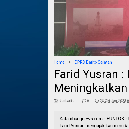
Home
DPRD Barito Selatan
Farid Yusran 
Meningkatka
donbarito -
0
28 Oktober 2023 0
Katambungnews.com - BUNTOK - Ke
Farid Yusran mengajak kaum mud