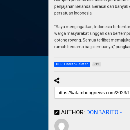
penjajahan Belanda. Berasal dari banya
persatuan Indonesia.
“Saya mengingatkan, Indonesia terbenta
warga masyarakat singgah dan bertempat 
gotong royong. Semua terlibat memajuka
rumah bersama bagi semuanya,” pungka
DPRD Barito Selatan
749
AUTHOR:
DONBARITO -