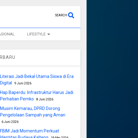
SEARCH
ASIONAL
LIFESTYLE
ERBARU
Literasi Jadi Bekal Utama Siswa di Era
Digital
9 Juni 2026
Hap Baperdu: Infrastruktur Harus Jadi
Perhatian Pemko
8 Juni 2026
Musim Kemarau, DPRD Dorong
Pengelolaan Sampah yang Aman
6 Juni 2026
FBIM Jadi Momentum Perkuat
Identitas Budaya Kalteng
19 Mei 2026