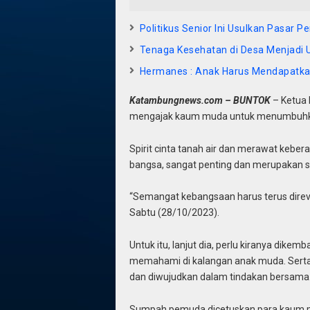
Politikus Senior Ini Usulkan Pasar 
Tenaga Kesehatan di Desa Menjadi
Hermanes : Anak Harus Mendapatkan
Katambungnews.com – BUNTOK
– Ketua 
mengajak kaum muda untuk menumbuhk
Spirit cinta tanah air dan merawat keb
bangsa, sangat penting dan merupakan 
“Semangat kebangsaan harus terus direvit
Sabtu (28/10/2023).
Untuk itu, lanjut dia, perlu kiranya dike
memahami di kalangan anak muda. Serta a
dan diwujudkan dalam tindakan bersama
Sumpah pemuda dicetuskan para kaum mu