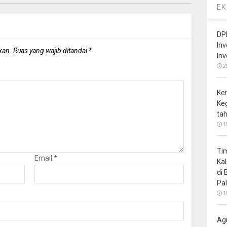
EK
DP
In
kan.
Ruas yang wajib ditandai
*
In
2
Ke
Ke
ta
1
Ti
Email
*
Ka
di
Pa
1
Ag