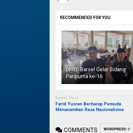
RECOMMENDED FOR YOU
DPRD Barsel Gelar Sidang
Paripurna ke-16
Newer Post
Farid Yusran Berharap Pemuda
Menanamkan Rasa Nasionalisme
COMMENTS
WORDPRESS:
0