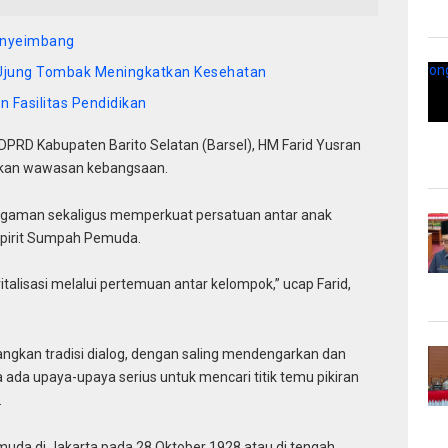
Penyeimbang
 Ujung Tombak Meningkatkan Kesehatan
 Fasilitas Pendidikan
DPRD Kabupaten Barito Selatan (Barsel), HM Farid Yusran
an wawasan kebangsaan.
eragaman sekaligus memperkuat persatuan antar anak
spirit Sumpah Pemuda.
alisasi melalui pertemuan antar kelompok,” ucap Farid,
mbangkan tradisi dialog, dengan saling mendengarkan dan
da upaya-upaya serius untuk mencari titik temu pikiran
.
da di Jakarta pada 28 Oktober 1928 atau di tengah