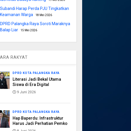
Subandi Harap Perda PJU Tingkatkan
Keamanan Warga
18 Mei 2026
DPRD Palangka Raya Soroti Maraknya
Balap Liar
15 Mei 2026
ARA RAKYAT
DPRD KOTA PALANGKA RAYA
Literasi Jadi Bekal Utama
Siswa di Era Digital
9 Juni 2026
DPRD KOTA PALANGKA RAYA
Hap Baperdu: Infrastruktur
Harus Jadi Perhatian Pemko