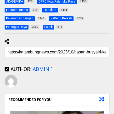
AKADEMIKA
DPRD Kota Palangka Raya
478
1455
Ekonomi Bisnis
Headline
764
4484
Kalimantan Tengah
Kalteng Berkah
2143
1219
Palangka Raya
Politik
2560
416
AUTHOR:
ADMIN 1
RECOMMENDED FOR YOU