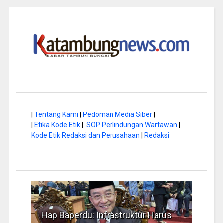
|
Tentang Kami
|
Pedoman Media Siber
|
|
Etika Kode Etik
|
SOP Perlindungan Wartawan
|
Kode Etik Redaksi dan Perusahaan
|
Redaksi
rus
Musim Kemarau, DPRD Dorong
FBIM