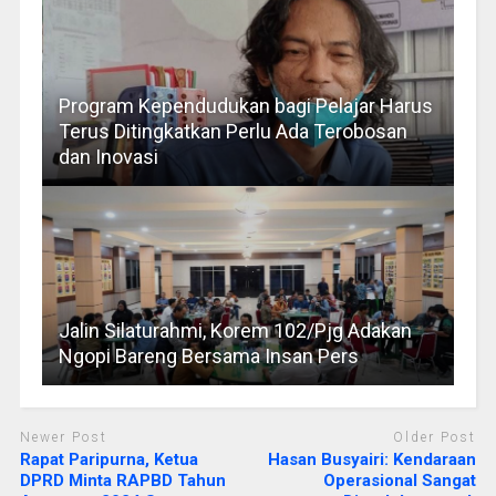
Program Kependudukan bagi Pelajar Harus
Terus Ditingkatkan Perlu Ada Terobosan
dan Inovasi
Jalin Silaturahmi, Korem 102/Pjg Adakan
Ngopi Bareng Bersama Insan Pers
Newer Post
Older Post
Rapat Paripurna, Ketua
Hasan Busyairi: Kendaraan
DPRD Minta RAPBD Tahun
Operasional Sangat