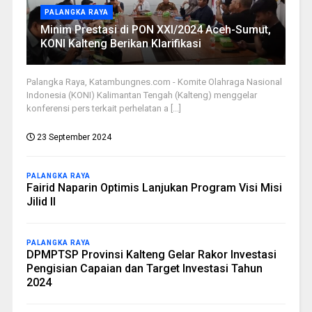
PALANGKA RAYA
Minim Prestasi di PON XXI/2024 Aceh-Sumut,
KONI Kalteng Berikan Klarifikasi
Palangka Raya, Katambungnes.com - Komite Olahraga Nasional
Indonesia (KONI) Kalimantan Tengah (Kalteng) menggelar
konferensi pers terkait perhelatan a [...]
23 September 2024
PALANGKA RAYA
Fairid Naparin Optimis Lanjukan Program Visi Misi
Jilid II
PALANGKA RAYA
DPMPTSP Provinsi Kalteng Gelar Rakor Investasi
Pengisian Capaian dan Target Investasi Tahun
2024