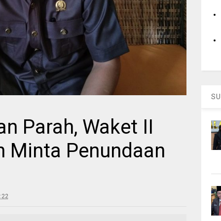
SU
n Parah, Waket II
n Minta Penundaan
:22