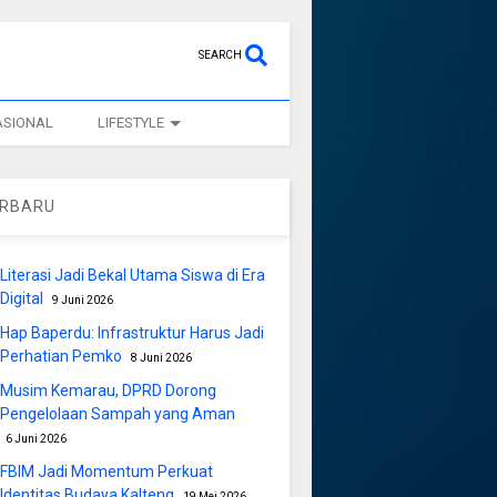
SEARCH
ASIONAL
LIFESTYLE
ERBARU
Literasi Jadi Bekal Utama Siswa di Era
Digital
9 Juni 2026
Hap Baperdu: Infrastruktur Harus Jadi
Perhatian Pemko
8 Juni 2026
Musim Kemarau, DPRD Dorong
Pengelolaan Sampah yang Aman
6 Juni 2026
FBIM Jadi Momentum Perkuat
Identitas Budaya Kalteng
19 Mei 2026