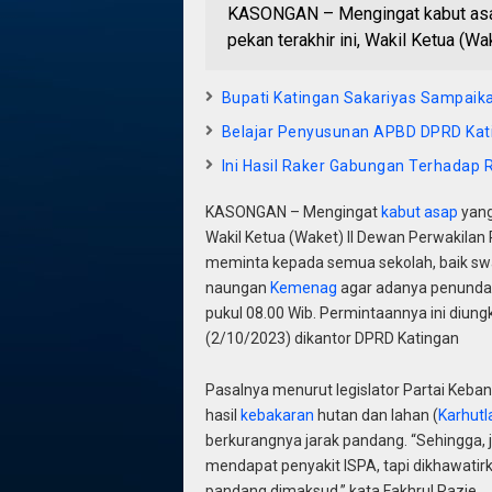
KASONGAN – Mengingat kabut asap
pekan terakhir ini, Wakil Ketua (W
Bupati Katingan Sakariyas Sampaikan
Belajar Penyusunan APBD DPRD Kati
Ini Hasil Raker Gabungan Terhadap
KASONGAN – Mengingat
kabut asap
yang
Wakil Ketua (Waket) II Dewan Perwakilan 
meminta kepada semua sekolah, baik swa
naungan
Kemenag
agar adanya penundaan
pukul 08.00 Wib. Permintaannya ini diun
(2/10/2023) dikantor DPRD Katingan
Pasalnya menurut legislator Partai Keban
hasil
kebakaran
hutan dan lahan (
Karhutl
berkurangnya jarak pandang. “Sehingga, ji
mendapat penyakit ISPA, tapi dikhawatirk
pandang dimaksud,” kata Fakhrul Razie.