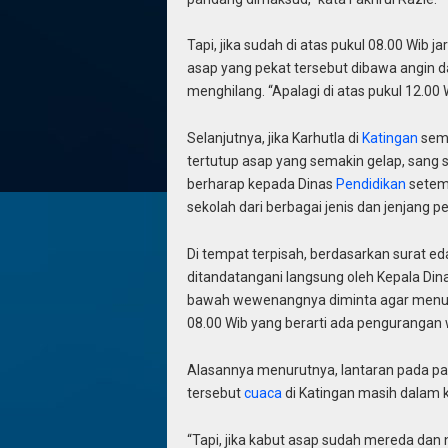
Tapi, jika sudah di atas pukul 08.00 Wib
asap yang pekat tersebut dibawa angin d
menghilang. “Apalagi di atas pukul 12.00 
Selanjutnya, jika Karhutla di
Katingan
sema
tertutup asap yang semakin gelap, sang s
berharap kepada Dinas
Pendidikan
setemp
sekolah dari berbagai jenis dan jenjang p
Di tempat terpisah, berdasarkan surat e
ditandatangani langsung oleh Kepala Dina
bawah wewenangnya diminta agar menunda
08.00 Wib yang berarti ada pengurangan w
Alasannya menurutnya, lantaran pada pag
tersebut
cuaca
di Katingan masih dalam k
“Tapi, jika kabut asap sudah mereda dan 