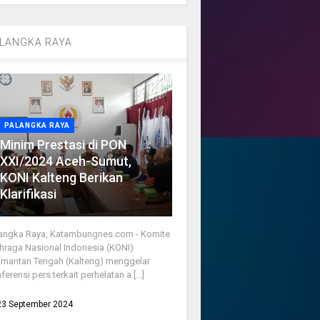
LANGKA RAYA
PALANGKA RAYA
Minim Prestasi di PON
XXI/2024 Aceh-Sumut,
KONI Kalteng Berikan
Klarifikasi
angka Raya, Katambungnes.com - Komite
hraga Nasional Indonesia (KONI)
imantan Tengah (Kalteng) menggelar
ferensi pers terkait perhelatan a [...]
23 September 2024