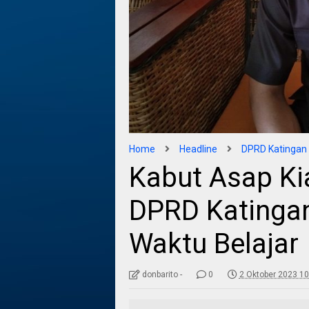
Home
Headline
DPRD Katingan
Kabut Asap Kia
DPRD Katinga
Waktu Belajar
donbarito -
0
2 Oktober 2023 10