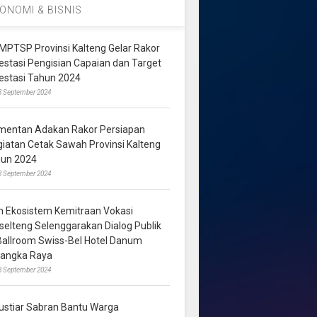
ONOMI & BISNIS
MPTSP Provinsi Kalteng Gelar Rakor
vestasi Pengisian Capaian dan Target
vestasi Tahun 2024
3 September 2024
mentan Adakan Rakor Persiapan
giatan Cetak Sawah Provinsi Kalteng
hun 2024
8 September 2024
m Ekosistem Kemitraan Vokasi
lselteng Selenggarakan Dialog Publik
 Ballroom Swiss-Bel Hotel Danum
langka Raya
8 September 2024
ustiar Sabran Bantu Warga