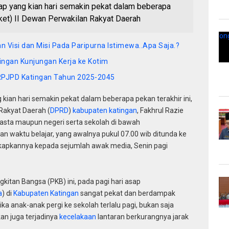
 yang kian hari semakin pekat dalam beberapa
aket) II Dewan Perwakilan Rakyat Daerah
 Visi dan Misi Pada Paripurna Istimewa..Apa Saja.?
ngan Kunjungan Kerja ke Kotim
 RPJPD Katingan Tahun 2025-2045
 kian hari semakin pekat dalam beberapa pekan terakhir ini,
Rakyat Daerah (
DPRD
)
kabupaten katingan
, Fakhrul Razie
sta maupun negeri serta sekolah di bawah
 waktu belajar, yang awalnya pukul 07.00 wib ditunda ke
gkapkannya kepada sejumlah awak media, Senin pagi
gkitan Bangsa (PKB) ini, pada pagi hari asap
a
) di
Kabupaten Katingan
sangat pekat dan berdampak
ka anak-anak pergi ke sekolah terlalu pagi, bukan saja
an juga terjadinya
kecelakaan
lantaran berkurangnya jarak