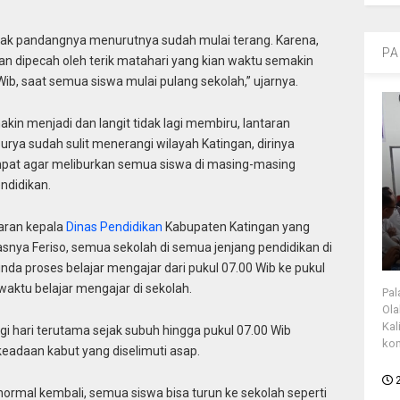
 jarak pandangnya menurutnya sudah mulai terang. Karena,
PA
an dipecah oleh terik matahari yang kian waktu semakin
Wib, saat semua siswa mulai pulang sekolah,” ujarnya.
kin menjadi dan langit tidak lagi membiru, lantaran
urya sudah sulit menerangi wilayah Katingan, dirinya
at agar meliburkan semua siswa di masing-masing
endidikan.
daran kepala
Dinas Pendidikan
Kabupaten Katingan yang
snya Feriso, semua sekolah di semua jenjang pendidikan di
 proses belajar mengajar dari pukul 07.00 Wib ke pukul
aktu belajar mengajar di sekolah.
Pal
Ola
Kal
i hari terutama sejak subuh hingga pukul 07.00 Wib
kon
eadaan kabut yang diselimuti asap.
normal kembali, semua siswa bisa turun ke sekolah seperti