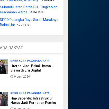
Subandi Harap Perda PJU Tingkatkan
Keamanan Warga
18 Mei 2026
DPRD Palangka Raya Soroti Maraknya
Balap Liar
15 Mei 2026
ARA RAKYAT
DPRD KOTA PALANGKA RAYA
Literasi Jadi Bekal Utama
Siswa di Era Digital
9 Juni 2026
DPRD KOTA PALANGKA RAYA
Hap Baperdu: Infrastruktur
Harus Jadi Perhatian Pemko