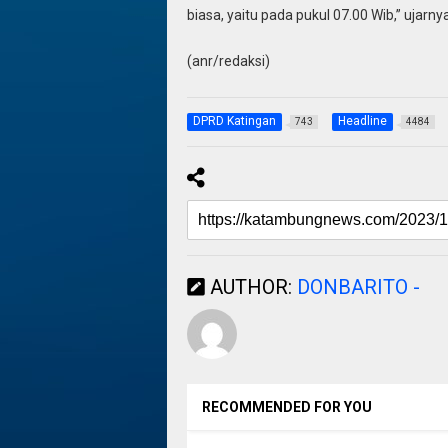
biasa, yaitu pada pukul 07.00 Wib,” ujarnya
(anr/redaksi)
DPRD Katingan
Headline
743
4484
AUTHOR:
DONBARITO -
RECOMMENDED FOR YOU