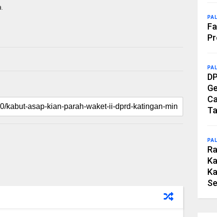
.
PA
Fa
Pr
PA
DP
Ge
Ca
Ta
PA
Ra
Ka
Ka
Se