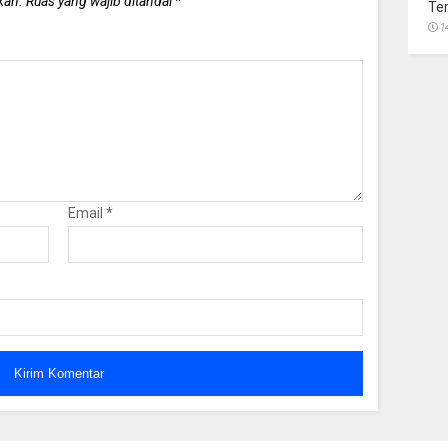
kan.
Ruas yang wajib ditandai
*
Te
1
Email
*