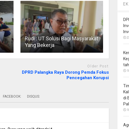
EK
DP
In
In
Rudi : UT Solusi Bagi Masyarakat
2
Yang Bekerja
Ke
Ke
ta
Older Post
1
DPRD Palangka Raya Dorong Pemda Fokus
Pencegahan Korupsi
Ti
Ka
FACEBOOK:
DISQUS:
di
Pa
1
Ag