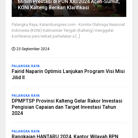
Minim Prestasi di PON XXI/2024 Aceh-Sumut,
KONI Kalteng Berikan Klarifikasi
Palangka Raya, Katambungnes.com - Komite Olahraga Nasional
Indonesia (KONI) Kalimantan Tengah (Kalteng) menggelar
konferensi pers terkait perhelatan a [...]
23 September 2024
PALANGKA RAYA
Fairid Naparin Optimis Lanjukan Program Visi Misi
Jilid II
PALANGKA RAYA
DPMPTSP Provinsi Kalteng Gelar Rakor Investasi
Pengisian Capaian dan Target Investasi Tahun
2024
PALANGKA RAYA
Rangkaian HANTARU 2024, Kantor Wilayah BPN