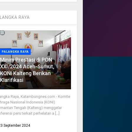
LANGKA RAYA
PALANGKA RAYA
Minim Prestasi di PON
XXI/2024 Aceh-Sumut,
KONI Kalteng Berikan
Klarifikasi
angka Raya, Katambungnes.com - Komite
hraga Nasional Indonesia (KONI)
imantan Tengah (Kalteng) menggelar
ferensi pers terkait perhelatan a [...]
23 September 2024