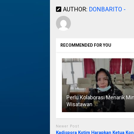
AUTHOR:
DONBARITO -
RECOMMENDED FOR YOU
Perlu Kolaborasi Menarik Mi
Wisatawan
Newer Post
Kadispora Kotim Harapkan Ketua Kon