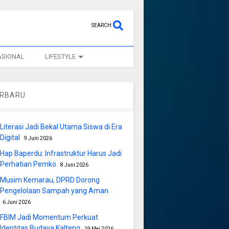
SEARCH
ASIONAL
LIFESTYLE
ERBARU
Literasi Jadi Bekal Utama Siswa di Era
Digital
9 Juni 2026
Hap Baperdu: Infrastruktur Harus Jadi
Perhatian Pemko
8 Juni 2026
Musim Kemarau, DPRD Dorong
Pengelolaan Sampah yang Aman
6 Juni 2026
FBIM Jadi Momentum Perkuat
Identitas Budaya Kalteng
19 Mei 2026