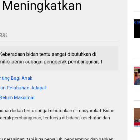
 Meningkatkan
3:50
beradaan bidan tentu sangat dibutuhkan di
miliki peran sebagai penggerak pembangunan, t
nting Bagi Anak
kan Pelabuhan Jelapat
s Belum Maksimal
daan bidan tentu sangat dibutuhkan di masyarakat. Bidan
ggerak pembangunan, tentunya di bidang kesehatan dan
u persalinan, tapi juga penyuluh, pendamping dan bahkan