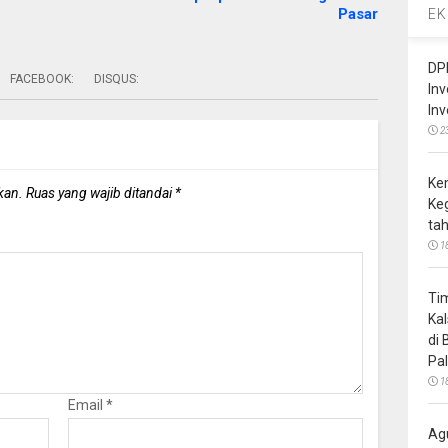
Pasar
EK
DP
FACEBOOK:
DISQUS:
In
In
2
Ke
kan.
Ruas yang wajib ditandai
*
Ke
ta
1
Ti
Ka
di
Pa
1
Email
*
Ag