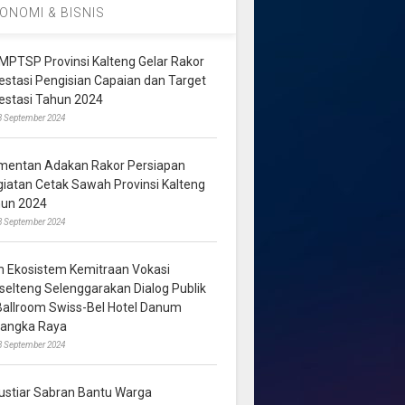
ONOMI & BISNIS
MPTSP Provinsi Kalteng Gelar Rakor
vestasi Pengisian Capaian dan Target
vestasi Tahun 2024
3 September 2024
mentan Adakan Rakor Persiapan
giatan Cetak Sawah Provinsi Kalteng
hun 2024
8 September 2024
m Ekosistem Kemitraan Vokasi
lselteng Selenggarakan Dialog Publik
 Ballroom Swiss-Bel Hotel Danum
langka Raya
8 September 2024
ustiar Sabran Bantu Warga