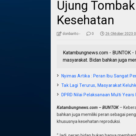
Ujung Tombak
Kesehatan
donbarito -
0
26 Oktober 2023 0
Katambungnews.com - BUNTOK - Ke
masyarakat. Bidan bahkan juga me
Nyimas Artika : Peran Ibu Sangat Pe
Tak Lagi Terurus, Masyarakat Keluh
DPRD Nilai Pelaksanaan Multi Year
Katambungnews.com – BUNTOK
– Kebera
bahkan juga memiliki peran sebagai pen
khususnya kesehatan reproduksi.
“Jadi, peran bidan bukan hanya membant