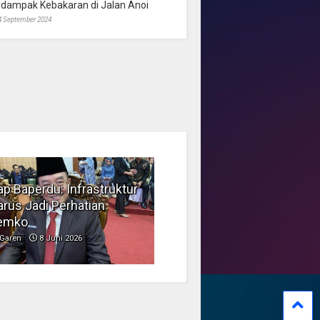
rdampak Kebakaran di Jalan Anoi
4 September 2024
p Baperdu: Infrastruktur
Musim Kemarau, DPRD
rus Jadi Perhatian
Dorong Pengelolaan
emko
Sampah yang Aman
Garen
8 Juni 2026
Garen
6 Juni 2026