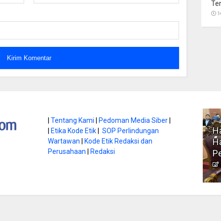
Te
1
atan di Gunung
|
Tentang Kami
|
Pedoman Media Siber
|
Ha
|
Etika Kode Etik
|
SOP Perlindungan
, Ini
Literasi Jadi Bekal Utama
Ha
Wartawan
|
Kode Etik Redaksi dan
bnya
Perusahaan
|
Redaksi
Siswa di Era Digital
P
atambungnews
Garen
9 Juni 2026