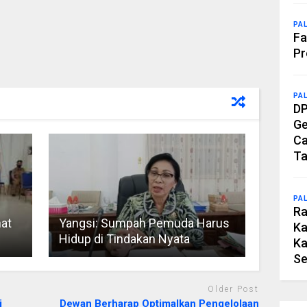
PA
Fa
Pr
PA
DP
Ge
Ca
Ta
PA
Ra
nat
Yangsi: Sumpah Pemuda Harus
Ka
Hidup di Tindakan Nyata
Ka
Se
Older Post
i
Dewan Berharap Optimalkan Pengelolaan