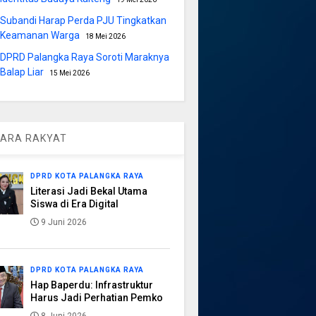
Subandi Harap Perda PJU Tingkatkan
Keamanan Warga
18 Mei 2026
DPRD Palangka Raya Soroti Maraknya
Balap Liar
15 Mei 2026
ARA RAKYAT
DPRD KOTA PALANGKA RAYA
Literasi Jadi Bekal Utama
Siswa di Era Digital
9 Juni 2026
DPRD KOTA PALANGKA RAYA
Hap Baperdu: Infrastruktur
Harus Jadi Perhatian Pemko