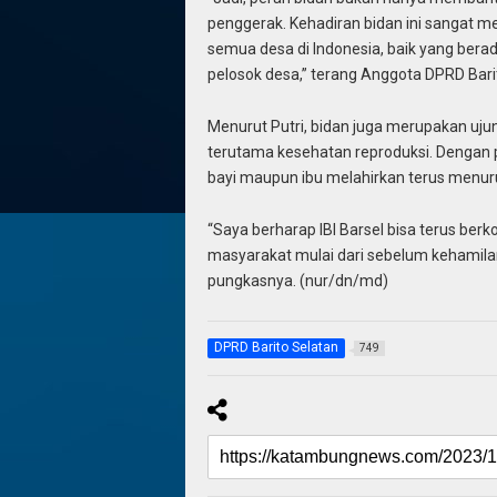
penggerak. Kehadiran bidan ini sangat m
semua desa di Indonesia, baik yang bera
pelosok desa,” terang Anggota DPRD Barit
Menurut Putri, bidan juga merupakan uju
terutama kesehatan reproduksi. Dengan 
bayi maupun ibu melahirkan terus menuru
“Saya berharap IBI Barsel bisa terus be
masyarakat mulai dari sebelum kehamilan,
pungkasnya. (nur/dn/md)
DPRD Barito Selatan
749