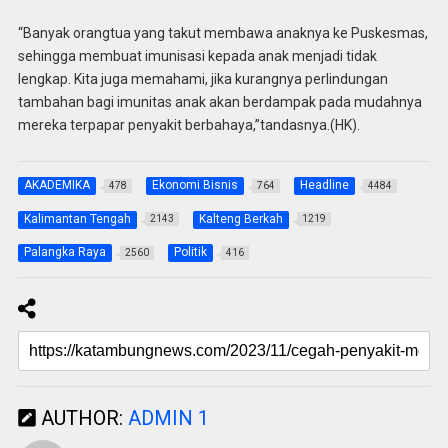
“Banyak orangtua yang takut membawa anaknya ke Puskesmas,
sehingga membuat imunisasi kepada anak menjadi tidak
lengkap. Kita juga memahami, jika kurangnya perlindungan
tambahan bagi imunitas anak akan berdampak pada mudahnya
mereka terpapar penyakit berbahaya,”tandasnya.(HK).
AKADEMIKA
Ekonomi Bisnis
Headline
478
764
4484
Kalimantan Tengah
Kalteng Berkah
2143
1219
Palangka Raya
Politik
2560
416
AUTHOR:
ADMIN 1