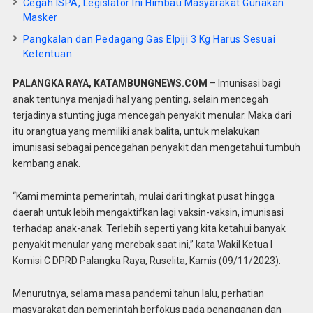
Cegah ISPA, Legislator Ini Himbau Masyarakat Gunakan
Masker
Pangkalan dan Pedagang Gas Elpiji 3 Kg Harus Sesuai
Ketentuan
PALANGKA RAYA, KATAMBUNGNEWS.COM
– Imunisasi bagi
anak tentunya menjadi hal yang penting, selain mencegah
terjadinya stunting juga mencegah penyakit menular. Maka dari
itu orangtua yang memiliki anak balita, untuk melakukan
imunisasi sebagai pencegahan penyakit dan mengetahui tumbuh
kembang anak.
“Kami meminta pemerintah, mulai dari tingkat pusat hingga
daerah untuk lebih mengaktifkan lagi vaksin-vaksin, imunisasi
terhadap anak-anak. Terlebih seperti yang kita ketahui banyak
penyakit menular yang merebak saat ini,” kata Wakil Ketua I
Komisi C DPRD Palangka Raya, Ruselita, Kamis (09/11/2023).
Menurutnya, selama masa pandemi tahun lalu, perhatian
masyarakat dan pemerintah berfokus pada penanganan dan