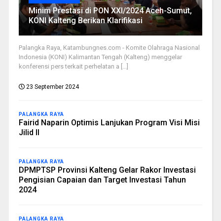
Minim Prestasi di PON XXI/2024 Aceh-Sumut,
KONI Kalteng Berikan Klarifikasi
Palangka Raya, Katambungnes.com - Komite Olahraga Nasional
Indonesia (KONI) Kalimantan Tengah (Kalteng) menggelar
konferensi pers terkait perhelatan a [...]
23 September 2024
PALANGKA RAYA
Fairid Naparin Optimis Lanjukan Program Visi Misi
Jilid II
PALANGKA RAYA
DPMPTSP Provinsi Kalteng Gelar Rakor Investasi
Pengisian Capaian dan Target Investasi Tahun
2024
PALANGKA RAYA