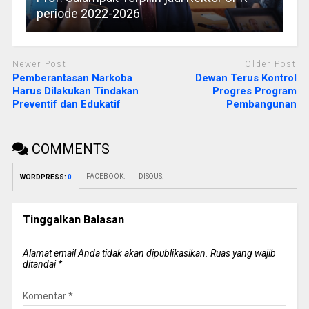
periode 2022-2026
Newer Post
Older Post
Pemberantasan Narkoba
Dewan Terus Kontrol
Harus Dilakukan Tindakan
Progres Program
Preventif dan Edukatif
Pembangunan
COMMENTS
FACEBOOK:
DISQUS:
WORDPRESS:
0
Tinggalkan Balasan
Alamat email Anda tidak akan dipublikasikan.
Ruas yang wajib
ditandai
*
Komentar
*